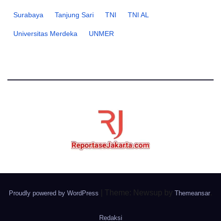
Surabaya
Tanjung Sari
TNI
TNI AL
Universitas Merdeka
UNMER
|
Theme: Newsup by
.
Proudly powered by WordPress
Themeansar
Redaksi