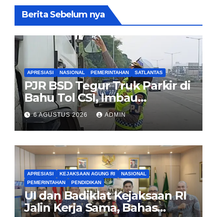
Berita Sebelum nya
APRESIASI
NASIONAL
PEMERINTAHAN
SATLANTAS
PJR BSD Tegur Truk Parkir di
Bahu Tol CSI, Imbau
Pengendara Tertib
6 AGUSTUS 2026
ADMIN
APRESIASI
KEJAKSAAN AGUNG RI
NASIONAL
PEMERINTAHAN
PENDIDIKAN
UI dan Badiklat Kejaksaan RI
Jalin Kerja Sama, Bahas