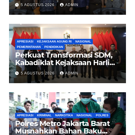
Pembentukan Pusat Studi
5 AGUSTUS 2026
ADMIN
Kajian Kejaksaan
APRESIASI
KEJAKSAAN AGUNG RI
NASIONAL
PEMERINTAHAN
PENDIDIKAN
Perkuat Transformasi SDM,
Kabadiklat Kejaksaan Harli
Siregar Jalin Sinergi dengan
5 AGUSTUS 2026
ADMIN
LAN RI
APRESIASI
KRIMINAL
NARKOTIKA
NASIONAL
POLRES
Polres Metro Jakarta Barat
Musnahkan Bahan Baku