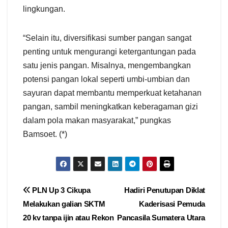
lingkungan.
“Selain itu, diversifikasi sumber pangan sangat
penting untuk mengurangi ketergantungan pada
satu jenis pangan. Misalnya, mengembangkan
potensi pangan lokal seperti umbi-umbian dan
sayuran dapat membantu memperkuat ketahanan
pangan, sambil meningkatkan keberagaman gizi
dalam pola makan masyarakat,” pungkas
Bamsoet. (*)
Navigasi
PLN Up 3 Cikupa
Hadiri Penutupan Diklat
Melakukan galian SKTM
Kaderisasi Pemuda
pos
20 kv tanpa ijin atau Rekon
Pancasila Sumatera Utara