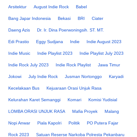
Arsitektur
August Indie Rock
Babel
Bang Japar Indonesia
Bekasi
BRI
Ciater
Daeng Azis
Dr. Ir. Dina Poerwoningsih. ST. MT.
Edi Prastio
Eggy Sudjana
Indie
Indie August 2023
Indie Music
Indie Playlist 2023
Indie Playlist July 2023
Indie Rock July 2023
Indie Rock Playlist
Jawa Timur
Jokowi
July Indie Rock
Jusman Nortonggo
Karyadi
Kecelakaan Bus
Kejuaraan Orasi Unjuk Rasa
Kelurahan Karet Semanggi
Komari
Komisi Yudisial
LOMBA ORASI UNJUK RASA
Mafia Proyek
Malang
Nopi Anwar
Piala Kapolri
Politik
PO Putera Fajar
Rock 2023
Satuan Reserse Narkoba Polresta Pekanbaru