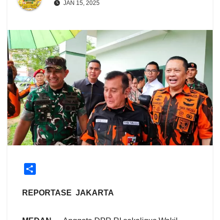
JAN 15, 2025
S
h
a
REPORTASE JAKARTA
r
e