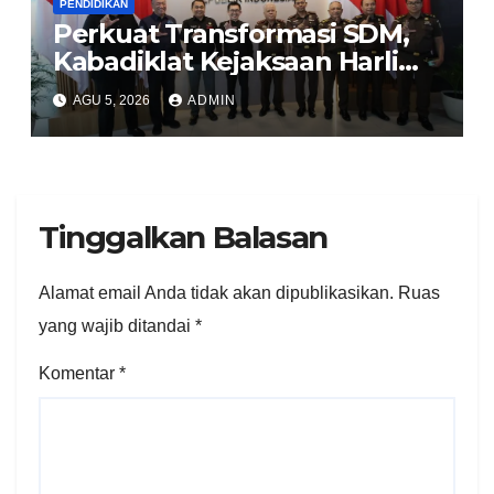
PENDIDIKAN
Perkuat Transformasi SDM,
Kabadiklat Kejaksaan Harli
Siregar Jalin Sinergi dengan
AGU 5, 2026
ADMIN
LAN RI
Tinggalkan Balasan
Alamat email Anda tidak akan dipublikasikan.
Ruas
yang wajib ditandai
*
Komentar
*