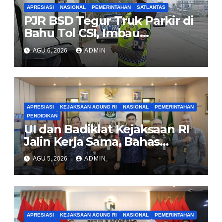
APRESIASI
NASIONAL
PEMERINTAHAN
SATLANTAS
PJR BSD Tegur Truk Parkir di
Bahu Tol CSI, Imbau
Pengendara Tertib
AGU 6, 2026
ADMIN
APRESIASI
KEJAKSAAN AGUNG RI
NASIONAL
PEMERINTAHAN
PENDIDIKAN
UI dan Badiklat Kejaksaan RI
Jalin Kerja Sama, Bahas
Pembentukan Pusat Studi
AGU 5, 2026
ADMIN
Kajian Kejaksaan
APRESIASI
KEJAKSAAN AGUNG RI
NASIONAL
PEMERINTAHAN