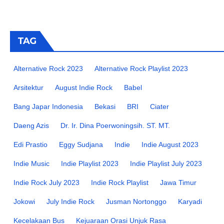
TAG
Alternative Rock 2023
Alternative Rock Playlist 2023
Arsitektur
August Indie Rock
Babel
Bang Japar Indonesia
Bekasi
BRI
Ciater
Daeng Azis
Dr. Ir. Dina Poerwoningsih. ST. MT.
Edi Prastio
Eggy Sudjana
Indie
Indie August 2023
Indie Music
Indie Playlist 2023
Indie Playlist July 2023
Indie Rock July 2023
Indie Rock Playlist
Jawa Timur
Jokowi
July Indie Rock
Jusman Nortonggo
Karyadi
Kecelakaan Bus
Kejuaraan Orasi Unjuk Rasa