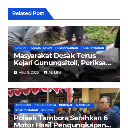
Related Post
DAERAH
KASUS HUKUM
PEMBANGUNAN
PEMERINTAHAN
Masyarakat Desak Terus
Kejari Gunungsitoli, Periksa
dan Usut Tuntas Dugaan
AGU 8, 2026
ADMIN
Korupsi Proyek Jalan
Sirombu-Afulu (MYC) Senilai
Rp321 Miliar
APRESIASI
KASUS HUKUM
KRIMINAL
NASIONAL
PEMERINTAHAN
POLSEK
Polsek Tambora Serahkan 6
Motor Hasil Pengungkapan