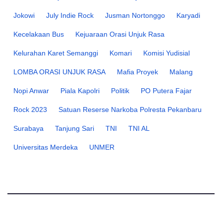
Jokowi
July Indie Rock
Jusman Nortonggo
Karyadi
Kecelakaan Bus
Kejuaraan Orasi Unjuk Rasa
Kelurahan Karet Semanggi
Komari
Komisi Yudisial
LOMBA ORASI UNJUK RASA
Mafia Proyek
Malang
Nopi Anwar
Piala Kapolri
Politik
PO Putera Fajar
Rock 2023
Satuan Reserse Narkoba Polresta Pekanbaru
Surabaya
Tanjung Sari
TNI
TNI AL
Universitas Merdeka
UNMER