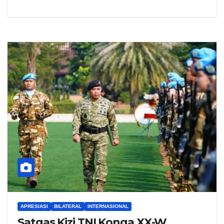
APRESIASI
BILATERAL
INTERNASIONAL
Satgas Kizi TNI Konga XX-W