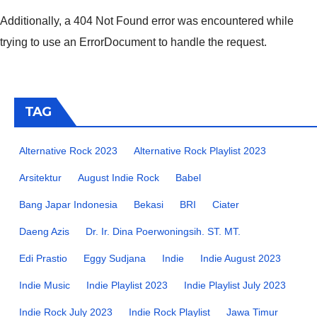
Additionally, a 404 Not Found error was encountered while
trying to use an ErrorDocument to handle the request.
TAG
Alternative Rock 2023
Alternative Rock Playlist 2023
Arsitektur
August Indie Rock
Babel
Bang Japar Indonesia
Bekasi
BRI
Ciater
Daeng Azis
Dr. Ir. Dina Poerwoningsih. ST. MT.
Edi Prastio
Eggy Sudjana
Indie
Indie August 2023
Indie Music
Indie Playlist 2023
Indie Playlist July 2023
Indie Rock July 2023
Indie Rock Playlist
Jawa Timur