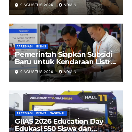
DNA, Minta Proses Hukum
9 AGUSTUS 2026
ADMIN
Dibuka Secara Terang
APRESIASI
BISNIS
Pemerintah Siapkan Subsidi
Baru untuk Kendaraan Listrik
di 2026
9 AGUSTUS 2026
ADMIN
APRESIASI
BISNIS
NASIONAL
GIIAS 2026 Education Day
Edukasi 550 Siswa dan