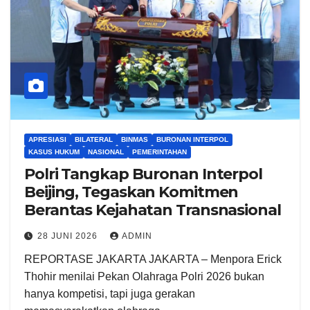
APRESIASI
BILATERAL
BINMAS
BURONAN INTERPOL
KASUS HUKUM
NASIONAL
PEMERINTAHAN
Polri Tangkap Buronan Interpol
Beijing, Tegaskan Komitmen
Berantas Kejahatan Transnasional
28 JUNI 2026
ADMIN
REPORTASE JAKARTA JAKARTA – Menpora Erick
Thohir menilai Pekan Olahraga Polri 2026 bukan
hanya kompetisi, tapi juga gerakan