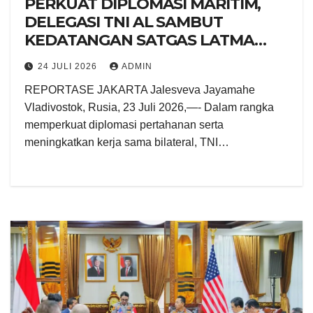
PERKUAT DIPLOMASI MARITIM,
DELEGASI TNI AL SAMBUT
KEDATANGAN SATGAS LATMA
ORRUDA 2026 DI VLADIVOSTOK,
24 JULI 2026
ADMIN
RUSIA
REPORTASE JAKARTA Jalesveva Jayamahe
Vladivostok, Rusia, 23 Juli 2026,—- Dalam rangka
memperkuat diplomasi pertahanan serta
meningkatkan kerja sama bilateral, TNI…