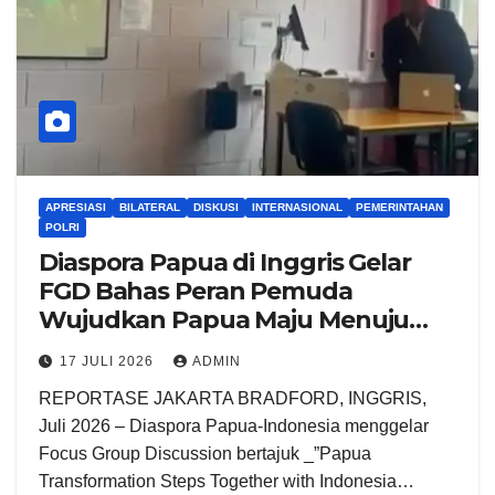
APRESIASI
BILATERAL
DISKUSI
INTERNASIONAL
PEMERINTAHAN
POLRI
Diaspora Papua di Inggris Gelar
FGD Bahas Peran Pemuda
Wujudkan Papua Maju Menuju
Indonesia Emas 2045
17 JULI 2026
ADMIN
REPORTASE JAKARTA BRADFORD, INGGRIS,
Juli 2026 – Diaspora Papua-Indonesia menggelar
Focus Group Discussion bertajuk _”Papua
Transformation Steps Together with Indonesia…