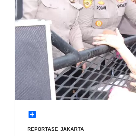
S
h
a
REPORTASE JAKARTA