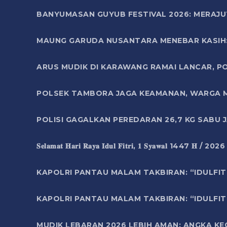
BANYUMASAN GUYUB FESTIVAL 2026: MERAJU
MAUNG GARUDA NUSANTARA MENEBAR KASIH: 
ARUS MUDIK DI KARAWANG RAMAI LANCAR, P
POLSEK TAMBORA JAGA KEAMANAN, WARGA M
POLISI GAGALKAN PEREDARAN 26,7 KG SABU
𝐒𝐞𝐥𝐚𝐦𝐚𝐭 𝐇𝐚𝐫𝐢 𝐑𝐚𝐲𝐚 𝐈𝐝𝐮𝐥 𝐅𝐢𝐭𝐫𝐢, 𝟏 𝐒𝐲𝐚𝐰𝐚𝐥 1447 𝐇 / 202
KAPOLRI PANTAU MALAM TAKBIRAN: “IDULFIT
KAPOLRI PANTAU MALAM TAKBIRAN: “IDULFIT
MUDIK LEBARAN 2026 LEBIH AMAN: ANGKA K