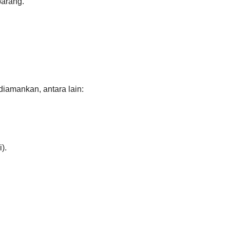
barang.
 diamankan, antara lain:
).