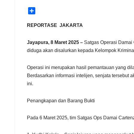
S
h
a
REPORTASE JAKARTA
r
e
Jayapura, 8 Maret 2025 –
Satgas Operasi Damai 
diduga akan disalurkan kepada Kelompok Kriminal
Operasi ini merupakan hasil pemantauan yang dil
Berdasarkan informasi intelijen, senjata tersebut
ini.
Penangkapan dan Barang Bukti
Pada 6 Maret 2025, tim Satgas Ops Damai Cartenz