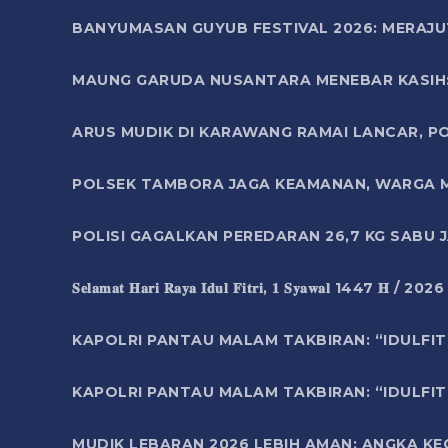
BANYUMASAN GUYUB FESTIVAL 2026: MERAJU
MAUNG GARUDA NUSANTARA MENEBAR KASIH: 
ARUS MUDIK DI KARAWANG RAMAI LANCAR, P
POLSEK TAMBORA JAGA KEAMANAN, WARGA M
POLISI GAGALKAN PEREDARAN 26,7 KG SABU
𝐒𝐞𝐥𝐚𝐦𝐚𝐭 𝐇𝐚𝐫𝐢 𝐑𝐚𝐲𝐚 𝐈𝐝𝐮𝐥 𝐅𝐢𝐭𝐫𝐢, 𝟏 𝐒𝐲𝐚𝐰𝐚𝐥 1447 𝐇 / 202
KAPOLRI PANTAU MALAM TAKBIRAN: “IDULFIT
KAPOLRI PANTAU MALAM TAKBIRAN: “IDULFIT
MUDIK LEBARAN 2026 LEBIH AMAN: ANGKA K