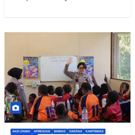
AKSI DAMAI
APRESIASI
BINMAS
DAERAH
KAMTIBMAS