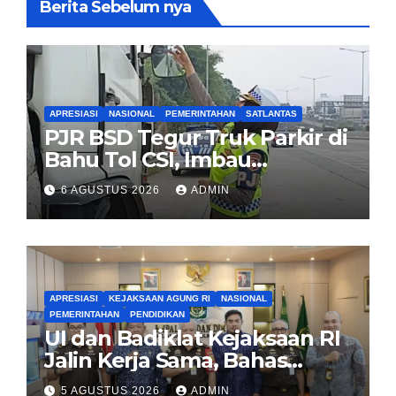
Berita Sebelum nya
APRESIASI
NASIONAL
PEMERINTAHAN
SATLANTAS
PJR BSD Tegur Truk Parkir di
Bahu Tol CSI, Imbau
Pengendara Tertib
6 AGUSTUS 2026
ADMIN
APRESIASI
KEJAKSAAN AGUNG RI
NASIONAL
PEMERINTAHAN
PENDIDIKAN
UI dan Badiklat Kejaksaan RI
Jalin Kerja Sama, Bahas
Pembentukan Pusat Studi
5 AGUSTUS 2026
ADMIN