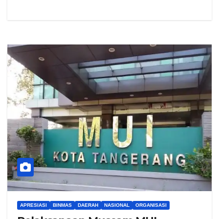
APRESIASI
BINMAS
DAERAH
NASIONAL
ORGANISASI