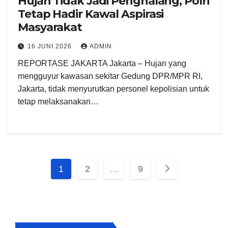
Hujan Tidak Jadi Penghalang, Polri
Tetap Hadir Kawal Aspirasi
Masyarakat
16 JUNI 2026
ADMIN
REPORTASE JAKARTA Jakarta – Hujan yang
mengguyur kawasan sekitar Gedung DPR/MPR RI,
Jakarta, tidak menyurutkan personel kepolisian untuk
tetap melaksanakan…
Paginasi
1
2
…
9
pos