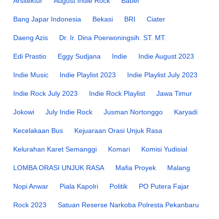
Arsitektur
August Indie Rock
Babel
Bang Japar Indonesia
Bekasi
BRI
Ciater
Daeng Azis
Dr. Ir. Dina Poerwoningsih. ST. MT.
Edi Prastio
Eggy Sudjana
Indie
Indie August 2023
Indie Music
Indie Playlist 2023
Indie Playlist July 2023
Indie Rock July 2023
Indie Rock Playlist
Jawa Timur
Jokowi
July Indie Rock
Jusman Nortonggo
Karyadi
Kecelakaan Bus
Kejuaraan Orasi Unjuk Rasa
Kelurahan Karet Semanggi
Komari
Komisi Yudisial
LOMBA ORASI UNJUK RASA
Mafia Proyek
Malang
Nopi Anwar
Piala Kapolri
Politik
PO Putera Fajar
Rock 2023
Satuan Reserse Narkoba Polresta Pekanbaru