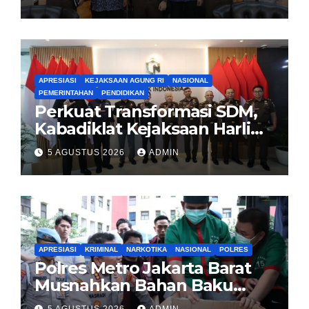
Kajian Kejaksaan
APRESIASI
KEJAKSAAN AGUNG RI
NASIONAL
PEMERINTAHAN
PENDIDIKAN
Perkuat Transformasi SDM,
Kabadiklat Kejaksaan Harli
Siregar Jalin Sinergi dengan
5 AGUSTUS 2026
ADMIN
LAN RI
APRESIASI
KRIMINAL
NARKOTIKA
NASIONAL
POLRES
Polres Metro Jakarta Barat
Musnahkan Bahan Baku
Narkotika 1,1 Ton