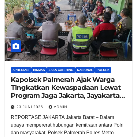
APRESIASI
BINMAS
JASA CATERING
NASIONAL
POLSEK
Kapolsek Palmerah Ajak Warga
Tingkatkan Kewaspadaan Lewat
Program Jaga Jakarta, Jayakarta
On The Spot
23 JUNI 2026
ADMIN
REPORTASE JAKARTA Jakarta Barat – Dalam
upaya mempererat hubungan kemitraan antara Polri
dan masyarakat, Polsek Palmerah Polres Metro