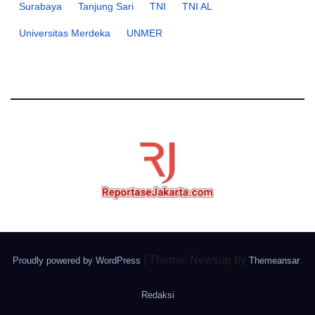
Surabaya
Tanjung Sari
TNI
TNI AL
Universitas Merdeka
UNMER
|
Theme: Newsup by
.
Proudly powered by WordPress
Themeansar
Redaksi