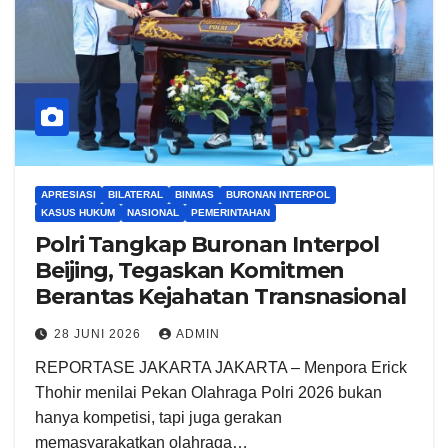
APRESIASI
BILATERAL
BINMAS
BURONAN INTERPOL
KASUS HUKUM
NASIONAL
PEMERINTAHAN
Polri Tangkap Buronan Interpol
Beijing, Tegaskan Komitmen
Berantas Kejahatan Transnasional
28 JUNI 2026
ADMIN
REPORTASE JAKARTA JAKARTA – Menpora Erick
Thohir menilai Pekan Olahraga Polri 2026 bukan
hanya kompetisi, tapi juga gerakan
memasyarakatkan olahraga…