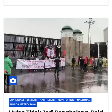
APRESIASI
BINMAS
KAMTIBMAS
MONITORING
NASIONAL
POLDA METRO JAYA