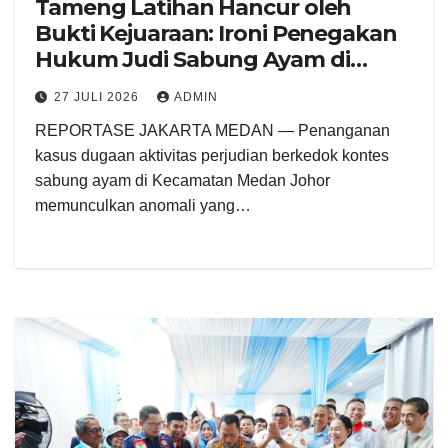
Tameng Latihan Hancur oleh
Bukti Kejuaraan: Ironi Penegakan
Hukum Judi Sabung Ayam di
Medan Johor
27 JULI 2026
ADMIN
REPORTASE JAKARTA MEDAN — Penanganan
kasus dugaan aktivitas perjudian berkedok kontes
sabung ayam di Kecamatan Medan Johor
memunculkan anomali yang…