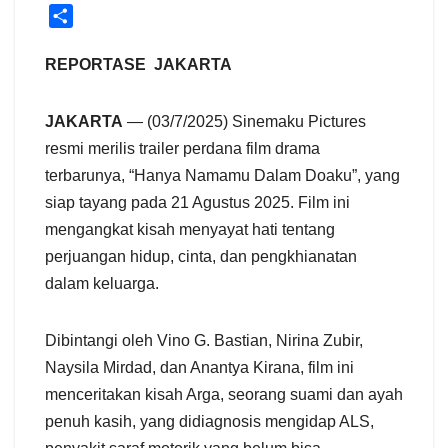
S
h
a
REPORTASE JAKARTA
r
e
JAKARTA
— (03/7/2025) Sinemaku Pictures
resmi merilis trailer perdana film drama
terbarunya, “Hanya Namamu Dalam Doaku”, yang
siap tayang pada 21 Agustus 2025. Film ini
mengangkat kisah menyayat hati tentang
perjuangan hidup, cinta, dan pengkhianatan
dalam keluarga.
Dibintangi oleh Vino G. Bastian, Nirina Zubir,
Naysila Mirdad, dan Anantya Kirana, film ini
menceritakan kisah Arga, seorang suami dan ayah
penuh kasih, yang didiagnosis mengidap ALS,