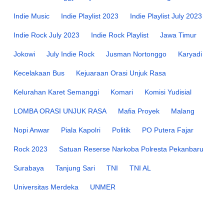
Indie Music
Indie Playlist 2023
Indie Playlist July 2023
Indie Rock July 2023
Indie Rock Playlist
Jawa Timur
Jokowi
July Indie Rock
Jusman Nortonggo
Karyadi
Kecelakaan Bus
Kejuaraan Orasi Unjuk Rasa
Kelurahan Karet Semanggi
Komari
Komisi Yudisial
LOMBA ORASI UNJUK RASA
Mafia Proyek
Malang
Nopi Anwar
Piala Kapolri
Politik
PO Putera Fajar
Rock 2023
Satuan Reserse Narkoba Polresta Pekanbaru
Surabaya
Tanjung Sari
TNI
TNI AL
Universitas Merdeka
UNMER