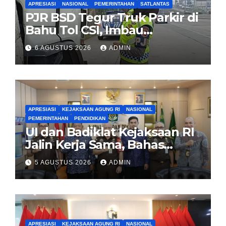
APRESIASI
NASIONAL
PEMERINTAHAN
SATLANTAS
PJR BSD Tegur Truk Parkir di
Bahu Tol CSI, Imbau
Pengendara Tertib
6 AGUSTUS 2026
ADMIN
APRESIASI
KEJAKSAAN AGUNG RI
NASIONAL
PEMERINTAHAN
PENDIDIKAN
UI dan Badiklat Kejaksaan RI
Jalin Kerja Sama, Bahas
Pembentukan Pusat Studi
5 AGUSTUS 2026
ADMIN
Kajian Kejaksaan
APRESIASI
KEJAKSAAN AGUNG RI
NASIONAL