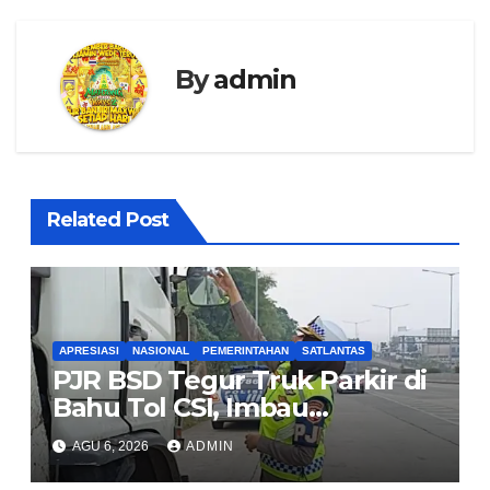
By
admin
Related Post
APRESIASI
NASIONAL
PEMERINTAHAN
SATLANTAS
PJR BSD Tegur Truk Parkir di
Bahu Tol CSI, Imbau
Pengendara Tertib
AGU 6, 2026
ADMIN