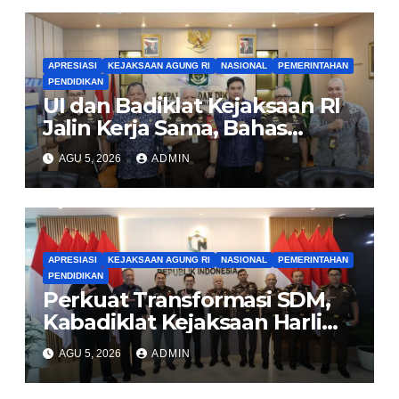
APRESIASI
KEJAKSAAN AGUNG RI
NASIONAL
PEMERINTAHAN
PENDIDIKAN
UI dan Badiklat Kejaksaan RI
Jalin Kerja Sama, Bahas
Pembentukan Pusat Studi
AGU 5, 2026
ADMIN
Kajian Kejaksaan
APRESIASI
KEJAKSAAN AGUNG RI
NASIONAL
PEMERINTAHAN
PENDIDIKAN
Perkuat Transformasi SDM,
Kabadiklat Kejaksaan Harli
Siregar Jalin Sinergi dengan
AGU 5, 2026
ADMIN
LAN RI