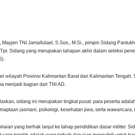
 Mayjen TNI Jamallulael, S.Sos., M.Si., pimpin Sidang Pantuk
r. Sidang yang merupakan tahapan akhir dalam seleksi pener
5).
ari wilayah Provinsi Kalimantan Barat dan Kalimantan Tengah. Si
ma menjadi bagian dari TNI AD.
skan, sidang ini merupakan tingkat pusat. para peserta adalah
maptaan jasmani, psikologi, kesehatan jiwa, serta wawancara, m
ian yang berhak lanjut ke tahap pendidikan dasar militer. Sid
 yang terpilih adalah yang terbaik dan siap mengabdi untuk ba