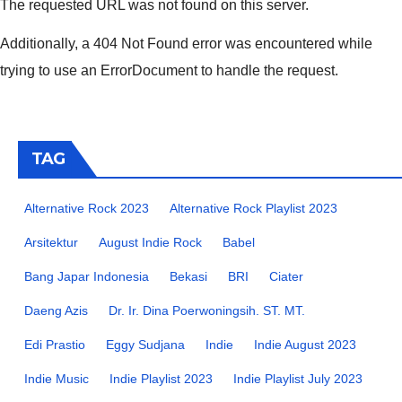
The requested URL was not found on this server.
Additionally, a 404 Not Found error was encountered while
trying to use an ErrorDocument to handle the request.
TAG
Alternative Rock 2023
Alternative Rock Playlist 2023
Arsitektur
August Indie Rock
Babel
Bang Japar Indonesia
Bekasi
BRI
Ciater
Daeng Azis
Dr. Ir. Dina Poerwoningsih. ST. MT.
Edi Prastio
Eggy Sudjana
Indie
Indie August 2023
Indie Music
Indie Playlist 2023
Indie Playlist July 2023