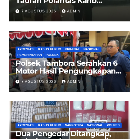
Taufan Polantas Karib
Bagikan Nasi Kotak untuk
7 AGUSTUS 2026
ADMIN
Sopir Truk yang Mogok di KM
00 Pondok Aren
APRESIASI
KASUS HUKUM
KRIMINAL
NASIONAL
PEMERINTAHAN
POLSEK
Polsek Tambora Serahkan 6
Motor Hasil Pengungkapan
Kasus Curanmor Kepada
7 AGUSTUS 2026
ADMIN
Pemilik Yang sah
APRESIASI
KASUS HUKUM
NARKOTIKA
NASIONAL
POLRES
Dua Pengedar Ditangkap,