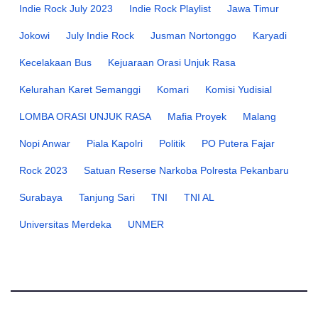
Indie Rock July 2023
Indie Rock Playlist
Jawa Timur
Jokowi
July Indie Rock
Jusman Nortonggo
Karyadi
Kecelakaan Bus
Kejuaraan Orasi Unjuk Rasa
Kelurahan Karet Semanggi
Komari
Komisi Yudisial
LOMBA ORASI UNJUK RASA
Mafia Proyek
Malang
Nopi Anwar
Piala Kapolri
Politik
PO Putera Fajar
Rock 2023
Satuan Reserse Narkoba Polresta Pekanbaru
Surabaya
Tanjung Sari
TNI
TNI AL
Universitas Merdeka
UNMER