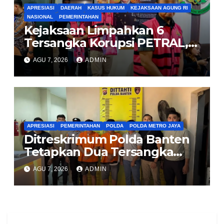
APRESIASI
DAERAH
KASUS HUKUM
KEJAKSAAN AGUNG RI
NASIONAL
PEMERINTAHAN
Kejaksaan Limpahkan 6
Tersangka Korupsi PETRAL,
PES dan ISC ke PN Tipikor
AGU 7, 2026
ADMIN
Jakarta Pusat
APRESIASI
PEMERINTAHAN
POLDA
POLDA METRO JAYA
Ditreskrimum Polda Banten
Tetapkan Dua Tersangka
Kasus Aksi Anarkis dan
AGU 7, 2026
ADMIN
Penghasutan di Balaraja