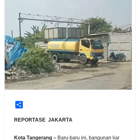
S
h
a
REPORTASE JAKARTA
r
e
Kota Tangerang –
Baru-baru ini, bangunan liar