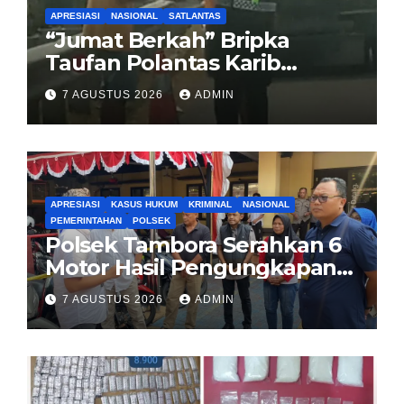
APRESIASI
NASIONAL
SATLANTAS
“Jumat Berkah” Bripka
Taufan Polantas Karib
Bagikan Nasi Kotak untuk
7 AGUSTUS 2026
ADMIN
Sopir Truk yang Mogok di KM
00 Pondok Aren
APRESIASI
KASUS HUKUM
KRIMINAL
NASIONAL
PEMERINTAHAN
POLSEK
Polsek Tambora Serahkan 6
Motor Hasil Pengungkapan
Kasus Curanmor Kepada
7 AGUSTUS 2026
ADMIN
Pemilik Yang sah