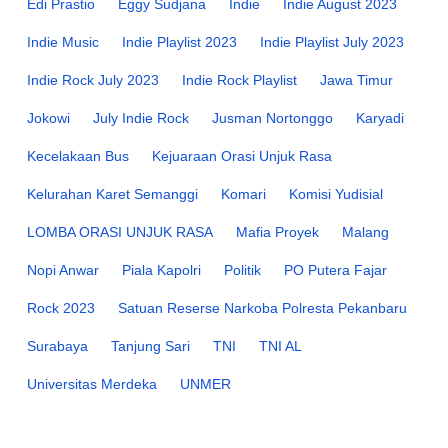
Edi Prastio
Eggy Sudjana
Indie
Indie August 2023
Indie Music
Indie Playlist 2023
Indie Playlist July 2023
Indie Rock July 2023
Indie Rock Playlist
Jawa Timur
Jokowi
July Indie Rock
Jusman Nortonggo
Karyadi
Kecelakaan Bus
Kejuaraan Orasi Unjuk Rasa
Kelurahan Karet Semanggi
Komari
Komisi Yudisial
LOMBA ORASI UNJUK RASA
Mafia Proyek
Malang
Nopi Anwar
Piala Kapolri
Politik
PO Putera Fajar
Rock 2023
Satuan Reserse Narkoba Polresta Pekanbaru
Surabaya
Tanjung Sari
TNI
TNI AL
Universitas Merdeka
UNMER