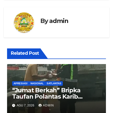
By
admin
Related Post
APRESIASI
NASIONAL
SATLANTAS
“Jumat Berkah” Bripka
Taufan Polantas Karib
Bagikan Nasi Kotak untuk
AGU 7, 2026
ADMIN
Sopir Truk yang Mogok di KM