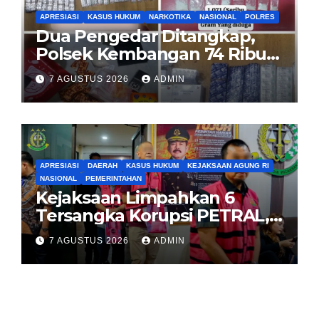
APRESIASI
KASUS HUKUM
NARKOTIKA
NASIONAL
POLRES
Dua Pengedar Ditangkap,
Polsek Kembangan 74 Ribu
Obat Keras, Sabu Hingga
7 AGUSTUS 2026
ADMIN
Puluhan Vape Etomidate
Diamankan
APRESIASI
DAERAH
KASUS HUKUM
KEJAKSAAN AGUNG RI
NASIONAL
PEMERINTAHAN
Kejaksaan Limpahkan 6
Tersangka Korupsi PETRAL,
PES dan ISC ke PN Tipikor
7 AGUSTUS 2026
ADMIN
Jakarta Pusat