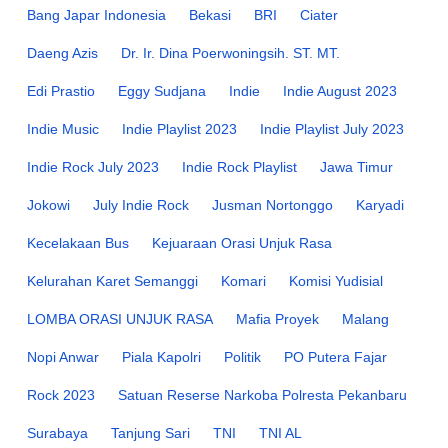
Bang Japar Indonesia
Bekasi
BRI
Ciater
Daeng Azis
Dr. Ir. Dina Poerwoningsih. ST. MT.
Edi Prastio
Eggy Sudjana
Indie
Indie August 2023
Indie Music
Indie Playlist 2023
Indie Playlist July 2023
Indie Rock July 2023
Indie Rock Playlist
Jawa Timur
Jokowi
July Indie Rock
Jusman Nortonggo
Karyadi
Kecelakaan Bus
Kejuaraan Orasi Unjuk Rasa
Kelurahan Karet Semanggi
Komari
Komisi Yudisial
LOMBA ORASI UNJUK RASA
Mafia Proyek
Malang
Nopi Anwar
Piala Kapolri
Politik
PO Putera Fajar
Rock 2023
Satuan Reserse Narkoba Polresta Pekanbaru
Surabaya
Tanjung Sari
TNI
TNI AL