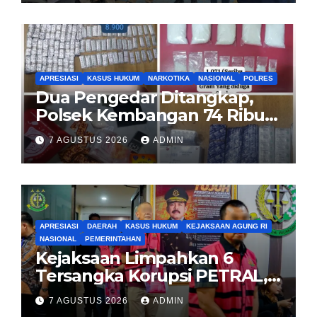
APRESIASI
KASUS HUKUM
NARKOTIKA
NASIONAL
POLRES
Dua Pengedar Ditangkap,
Polsek Kembangan 74 Ribu
Obat Keras, Sabu Hingga
7 AGUSTUS 2026
ADMIN
Puluhan Vape Etomidate
Diamankan
APRESIASI
DAERAH
KASUS HUKUM
KEJAKSAAN AGUNG RI
NASIONAL
PEMERINTAHAN
Kejaksaan Limpahkan 6
Tersangka Korupsi PETRAL,
PES dan ISC ke PN Tipikor
7 AGUSTUS 2026
ADMIN
Jakarta Pusat