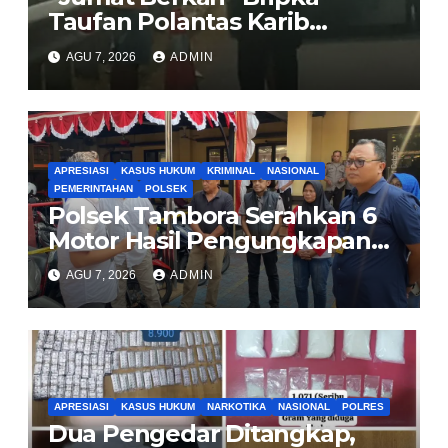
Taufan Polantas Karib
Bagikan Nasi Kotak untuk
AGU 7, 2026
ADMIN
Sopir Truk yang Mogok di KM
00 Pondok Aren
APRESIASI
KASUS HUKUM
KRIMINAL
NASIONAL
PEMERINTAHAN
POLSEK
Polsek Tambora Serahkan 6
Motor Hasil Pengungkapan
Kasus Curanmor Kepada
AGU 7, 2026
ADMIN
Pemilik Yang sah
APRESIASI
KASUS HUKUM
NARKOTIKA
NASIONAL
POLRES
Dua Pengedar Ditangkap,