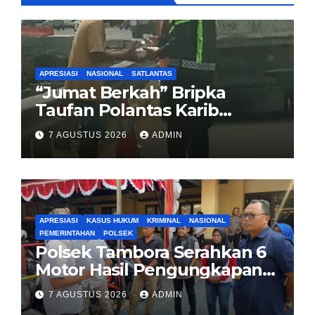
APRESIASI
NASIONAL
SATLANTAS
“Jumat Berkah” Bripka
Taufan Polantas Karib
Bagikan Nasi Kotak untuk
7 AGUSTUS 2026
ADMIN
Sopir Truk yang Mogok di KM
00 Pondok Aren
APRESIASI
KASUS HUKUM
KRIMINAL
NASIONAL
PEMERINTAHAN
POLSEK
Polsek Tambora Serahkan 6
Motor Hasil Pengungkapan
Kasus Curanmor Kepada
7 AGUSTUS 2026
ADMIN
Pemilik Yang sah