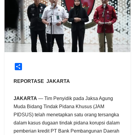
S
h
a
REPORTASE JAKARTA
r
e
JAKARTA
— Tim Penyidik pada Jaksa Agung
Muda Bidang Tindak Pidana Khusus (JAM
PIDSUS) telah menetapkan satu orang tersangka
dalam kasus dugaan tindak pidana korupsi dalam
pemberian kredit PT Bank Pembangunan Daerah