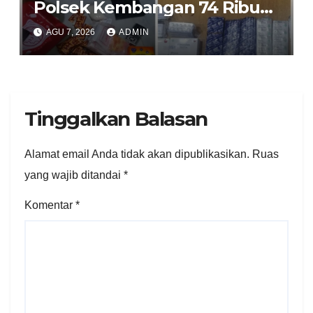
Polsek Kembangan 74 Ribu
Obat Keras, Sabu Hingga
AGU 7, 2026
ADMIN
Puluhan Vape Etomidate
Diamankan
Tinggalkan Balasan
Alamat email Anda tidak akan dipublikasikan.
Ruas
yang wajib ditandai
*
Komentar
*