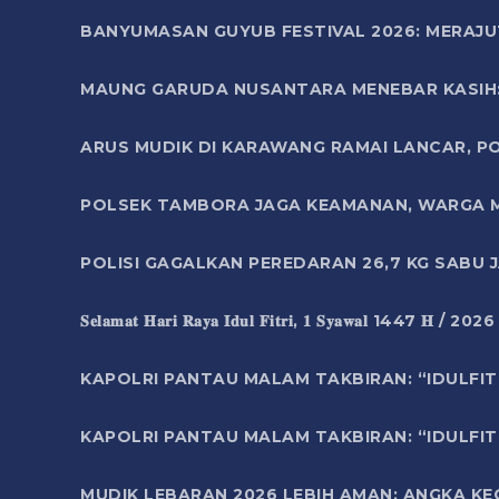
BANYUMASAN GUYUB FESTIVAL 2026: MERAJU
MAUNG GARUDA NUSANTARA MENEBAR KASIH: 
ARUS MUDIK DI KARAWANG RAMAI LANCAR, P
POLSEK TAMBORA JAGA KEAMANAN, WARGA M
POLISI GAGALKAN PEREDARAN 26,7 KG SABU
𝐒𝐞𝐥𝐚𝐦𝐚𝐭 𝐇𝐚𝐫𝐢 𝐑𝐚𝐲𝐚 𝐈𝐝𝐮𝐥 𝐅𝐢𝐭𝐫𝐢, 𝟏 𝐒𝐲𝐚𝐰𝐚𝐥 1447 𝐇 / 202
KAPOLRI PANTAU MALAM TAKBIRAN: “IDULFIT
KAPOLRI PANTAU MALAM TAKBIRAN: “IDULFIT
MUDIK LEBARAN 2026 LEBIH AMAN: ANGKA K