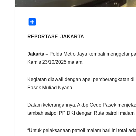
S
h
a
REPORTASE JAKARTA
r
e
Jakarta –
Polda Metro Jaya kembali menggelar pa
Kamis 23/10/2025 malam.
Kegiatan diawali dengan apel pemberangkatan di
Pasek Muliad Nyana.
Dalam keterangannya, Akbp Gede Pasek menjelaska
tambah satpol PP DKI dengan Rute patroli malam i
“Untuk pelaksanaan patroli malam hari ini total a