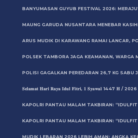
BANYUMASAN GUYUB FESTIVAL 2026: MERAJU
MAUNG GARUDA NUSANTARA MENEBAR KASIH: 
ARUS MUDIK DI KARAWANG RAMAI LANCAR, P
POLSEK TAMBORA JAGA KEAMANAN, WARGA M
POLISI GAGALKAN PEREDARAN 26,7 KG SABU
𝐒𝐞𝐥𝐚𝐦𝐚𝐭 𝐇𝐚𝐫𝐢 𝐑𝐚𝐲𝐚 𝐈𝐝𝐮𝐥 𝐅𝐢𝐭𝐫𝐢, 𝟏 𝐒𝐲𝐚𝐰𝐚𝐥 1447 𝐇 / 202
KAPOLRI PANTAU MALAM TAKBIRAN: “IDULFIT
KAPOLRI PANTAU MALAM TAKBIRAN: “IDULFIT
MUDIK LEBARAN 2026 LEBIH AMAN: ANGKA K