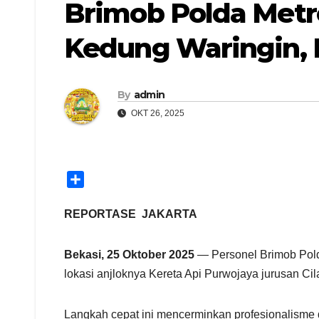
Brimob Polda Metr
Kedung Waringin, 
By
admin
OKT 26, 2025
S
h
a
REPORTASE JAKARTA
r
e
Bekasi, 25 Oktober 2025
— Personel Brimob Polda
lokasi anjloknya Kereta Api Purwojaya jurusan C
Langkah cepat ini mencerminkan profesionalisme