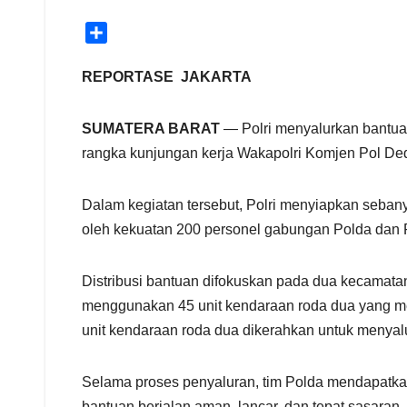
S
h
a
REPORTASE JAKARTA
r
e
SUMATERA BARAT
— Polri menyalurkan bantua
rangka kunjungan kerja Wakapolri Komjen Pol Ded
Dalam kegiatan tersebut, Polri menyiapkan seban
oleh kekuatan 200 personel gabungan Polda dan
Distribusi bantuan difokuskan pada dua kecamat
menggunakan 45 unit kendaraan roda dua yang me
unit kendaraan roda dua dikerahkan untuk menya
Selama proses penyaluran, tim Polda mendapatkan
bantuan berjalan aman, lancar, dan tepat sasaran.