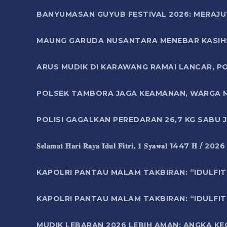
BANYUMASAN GUYUB FESTIVAL 2026: MERAJU
MAUNG GARUDA NUSANTARA MENEBAR KASIH: 
ARUS MUDIK DI KARAWANG RAMAI LANCAR, P
POLSEK TAMBORA JAGA KEAMANAN, WARGA M
POLISI GAGALKAN PEREDARAN 26,7 KG SABU
𝐒𝐞𝐥𝐚𝐦𝐚𝐭 𝐇𝐚𝐫𝐢 𝐑𝐚𝐲𝐚 𝐈𝐝𝐮𝐥 𝐅𝐢𝐭𝐫𝐢, 𝟏 𝐒𝐲𝐚𝐰𝐚𝐥 1447 𝐇 / 202
KAPOLRI PANTAU MALAM TAKBIRAN: “IDULFIT
KAPOLRI PANTAU MALAM TAKBIRAN: “IDULFIT
MUDIK LEBARAN 2026 LEBIH AMAN: ANGKA K