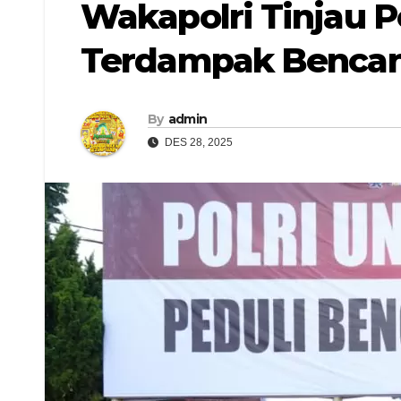
Wakapolri Tinjau 
Terdampak Bencan
By
admin
DES 28, 2025