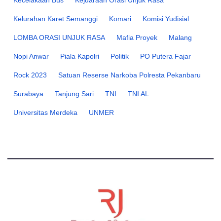
Kecelakaan Bus
Kejuaraan Orasi Unjuk Rasa
Kelurahan Karet Semanggi
Komari
Komisi Yudisial
LOMBA ORASI UNJUK RASA
Mafia Proyek
Malang
Nopi Anwar
Piala Kapolri
Politik
PO Putera Fajar
Rock 2023
Satuan Reserse Narkoba Polresta Pekanbaru
Surabaya
Tanjung Sari
TNI
TNI AL
Universitas Merdeka
UNMER