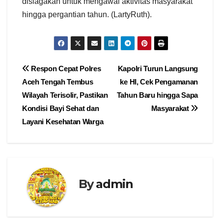
disiagakan untuk mengawal aktivitas masyarakat
hingga pergantian tahun. (LartyRuth).
Navigasi
Respon Cepat Polres
Kapolri Turun Langsung
Aceh Tengah Tembus
ke HI, Cek Pengamanan
pos
Wilayah Terisolir, Pastikan
Tahun Baru hingga Sapa
Kondisi Bayi Sehat dan
Masyarakat
Layani Kesehatan Warga
By
admin