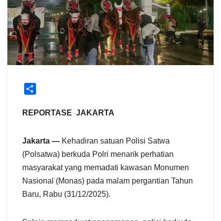
S
h
a
REPORTASE JAKARTA
r
e
Jakarta —
Kehadiran satuan Polisi Satwa
(Polsatwa) berkuda Polri menarik perhatian
masyarakat yang memadati kawasan Monumen
Nasional (Monas) pada malam pergantian Tahun
Baru, Rabu (31/12/2025).