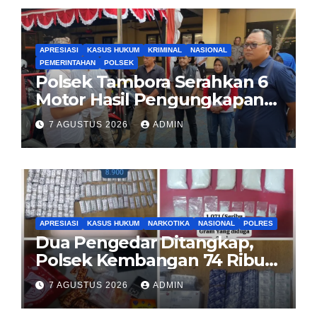
APRESIASI
KASUS HUKUM
KRIMINAL
NASIONAL
PEMERINTAHAN
POLSEK
Polsek Tambora Serahkan 6
Motor Hasil Pengungkapan
Kasus Curanmor Kepada
7 AGUSTUS 2026
ADMIN
Pemilik Yang sah
APRESIASI
KASUS HUKUM
NARKOTIKA
NASIONAL
POLRES
Dua Pengedar Ditangkap,
Polsek Kembangan 74 Ribu
Obat Keras, Sabu Hingga
7 AGUSTUS 2026
ADMIN
Puluhan Vape Etomidate
Diamankan