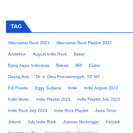
TAG
Alternative Rock 2023
Alternative Rock Playlist 2023
Arsitektur
August Indie Rock
Babel
Bang Japar Indonesia
Bekasi
BRI
Ciater
Daeng Azis
Dr. Ir. Dina Poerwoningsih. ST. MT.
Edi Prastio
Eggy Sudjana
Indie
Indie August 2023
Indie Music
Indie Playlist 2023
Indie Playlist July 2023
Indie Rock July 2023
Indie Rock Playlist
Jawa Timur
Jokowi
July Indie Rock
Jusman Nortonggo
Karyadi