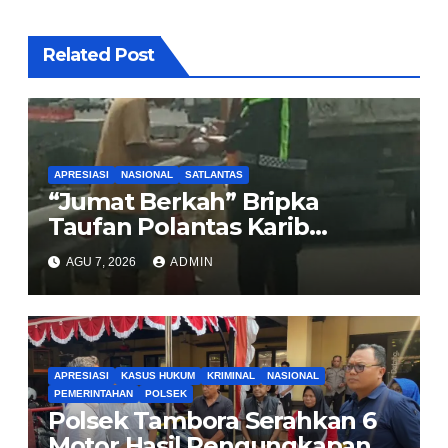
Related Post
APRESIASI
NASIONAL
SATLANTAS
“Jumat Berkah” Bripka
Taufan Polantas Karib
Bagikan Nasi Kotak untuk
AGU 7, 2026
ADMIN
Sopir Truk yang Mogok di KM
00 Pondok Aren
APRESIASI
KASUS HUKUM
KRIMINAL
NASIONAL
PEMERINTAHAN
POLSEK
Polsek Tambora Serahkan 6
Motor Hasil Pengungkapan