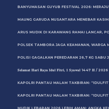
BANYUMASAN GUYUB FESTIVAL 2026: MERAJU
MAUNG GARUDA NUSANTARA MENEBAR KASIH: 
ARUS MUDIK DI KARAWANG RAMAI LANCAR, P
POLSEK TAMBORA JAGA KEAMANAN, WARGA M
POLISI GAGALKAN PEREDARAN 26,7 KG SABU
𝐒𝐞𝐥𝐚𝐦𝐚𝐭 𝐇𝐚𝐫𝐢 𝐑𝐚𝐲𝐚 𝐈𝐝𝐮𝐥 𝐅𝐢𝐭𝐫𝐢, 𝟏 𝐒𝐲𝐚𝐰𝐚𝐥 1447 𝐇 / 202
KAPOLRI PANTAU MALAM TAKBIRAN: “IDULFIT
KAPOLRI PANTAU MALAM TAKBIRAN: “IDULFIT
MUDIK LEBARAN 2026 LEBIH AMAN: ANGKA K