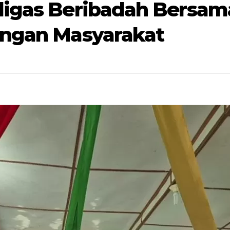
ligas Beribadah Bersama
engan Masyarakat