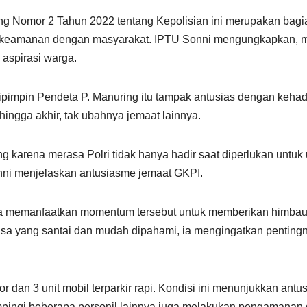
g Nomor 2 Tahun 2022 tentang Kepolisian ini merupakan bagi
t keamanan dengan masyarakat. IPTU Sonni mengungkapkan, m
aspirasi warga.
ipimpin Pendeta P. Manuring itu tampak antusias dengan kehad
hingga akhir, tak ubahnya jemaat lainnya.
 karena merasa Polri tidak hanya hadir saat diperlukan untuk 
nni menjelaskan antusiasme jemaat GKPI.
uga memanfaatkan momentum tersebut untuk memberikan himbau
asa yang santai dan mudah dipahami, ia mengingatkan penti
otor dan 3 unit mobil terparkir rapi. Kondisi ini menunjukkan a
mpingi beberapa personil lainnya juga melakukan pengamanan 