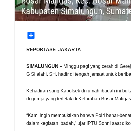
S
h
a
REPORTASE JAKARTA
r
e
SIMALUNGUN
– Minggu pagi yang cerah di Gerej
G Silalahi, SH, hadir di tengah jemaat untuk beri
Kehadiran sang Kapolsek di rumah ibadah ini buk
di gereja yang terletak di Kelurahan Bosar Malig
“Kami ingin membuktikan bahwa Polri benar-benar
dalam kegiatan ibadah,” ujar IPTU Sonni saat diko