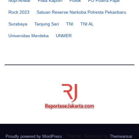
Nopi Anwar
Piala Kapolri
Politik
PO Putera Fajar
Rock 2023
Satuan Reserse Narkoba Polresta Pekanbaru
Surabaya
Tanjung Sari
TNI
TNI AL
Universitas Merdeka
UNMER
|
Theme: Newsup by
.
Proudly powered by WordPress
Themeansar