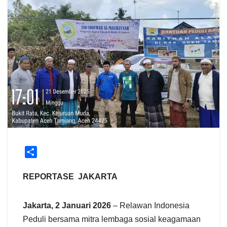
S
h
a
REPORTASE JAKARTA
r
e
Jakarta, 2 Januari 2026
– Relawan Indonesia
Peduli bersama mitra lembaga sosial keagamaan