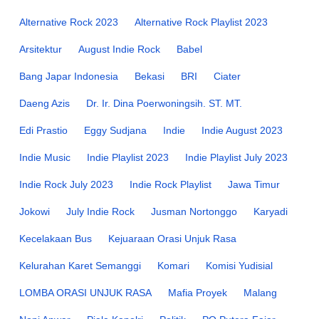
Alternative Rock 2023
Alternative Rock Playlist 2023
Arsitektur
August Indie Rock
Babel
Bang Japar Indonesia
Bekasi
BRI
Ciater
Daeng Azis
Dr. Ir. Dina Poerwoningsih. ST. MT.
Edi Prastio
Eggy Sudjana
Indie
Indie August 2023
Indie Music
Indie Playlist 2023
Indie Playlist July 2023
Indie Rock July 2023
Indie Rock Playlist
Jawa Timur
Jokowi
July Indie Rock
Jusman Nortonggo
Karyadi
Kecelakaan Bus
Kejuaraan Orasi Unjuk Rasa
Kelurahan Karet Semanggi
Komari
Komisi Yudisial
LOMBA ORASI UNJUK RASA
Mafia Proyek
Malang