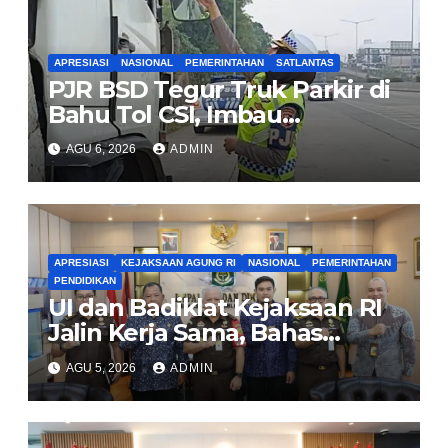
APRESIASI
NASIONAL
PEMERINTAHAN
SATLANTAS
PJR BSD Tegur Truk Parkir di
Bahu Tol CSI, Imbau
Pengendara Tertib
AGU 6, 2026
ADMIN
APRESIASI
KEJAKSAAN AGUNG RI
NASIONAL
PEMERINTAHAN
PENDIDIKAN
UI dan Badiklat Kejaksaan RI
Jalin Kerja Sama, Bahas
Pembentukan Pusat Studi
AGU 5, 2026
ADMIN
Kajian Kejaksaan