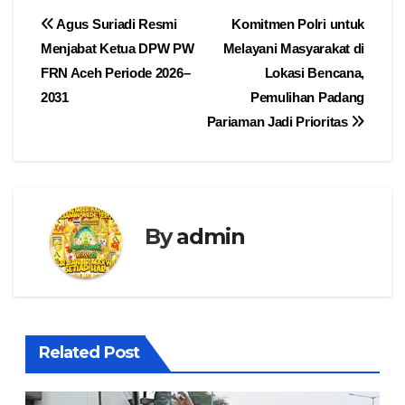
Navigasi
Agus Suriadi Resmi
Komitmen Polri untuk
Menjabat Ketua DPW PW
Melayani Masyarakat di
pos
FRN Aceh Periode 2026–
Lokasi Bencana,
2031
Pemulihan Padang
Pariaman Jadi Prioritas
By
admin
Related Post