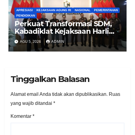
APRESIASI
KEJAKSAAN AGUNG RI
NASIONAL
PEMERINTAHAN
PENDIDIKAN
Perkuat Transformasi SDM,
Kabadiklat Kejaksaan Harli
Siregar Jalin Sinergi dengan
AGU 5, 2026
ADMIN
LAN RI
Tinggalkan Balasan
Alamat email Anda tidak akan dipublikasikan.
Ruas
yang wajib ditandai
*
Komentar
*