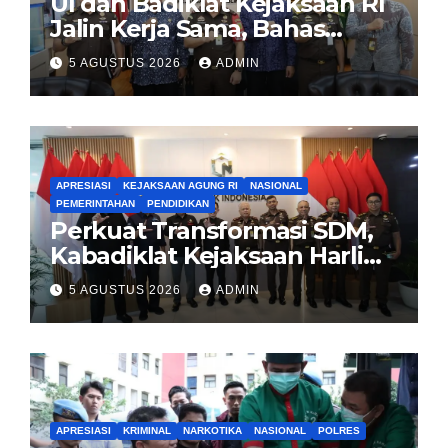
UI dan Badiklat Kejaksaan RI
Jalin Kerja Sama, Bahas
Pembentukan Pusat Studi
5 AGUSTUS 2026
ADMIN
Kajian Kejaksaan
APRESIASI
KEJAKSAAN AGUNG RI
NASIONAL
PEMERINTAHAN
PENDIDIKAN
Perkuat Transformasi SDM,
Kabadiklat Kejaksaan Harli
Siregar Jalin Sinergi dengan
5 AGUSTUS 2026
ADMIN
LAN RI
APRESIASI
KRIMINAL
NARKOTIKA
NASIONAL
POLRES