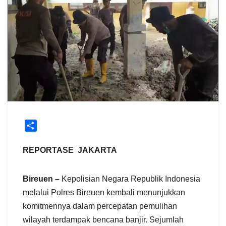
S
h
a
REPORTASE JAKARTA
r
e
Bireuen –
Kepolisian Negara Republik Indonesia
melalui Polres Bireuen kembali menunjukkan
komitmennya dalam percepatan pemulihan
wilayah terdampak bencana banjir. Sejumlah