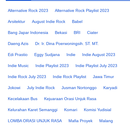
Alternative Rock 2023
Alternative Rock Playlist 2023
Arsitektur
August Indie Rock
Babel
Bang Japar Indonesia
Bekasi
BRI
Ciater
Daeng Azis
Dr. Ir. Dina Poerwoningsih. ST. MT.
Edi Prastio
Eggy Sudjana
Indie
Indie August 2023
Indie Music
Indie Playlist 2023
Indie Playlist July 2023
Indie Rock July 2023
Indie Rock Playlist
Jawa Timur
Jokowi
July Indie Rock
Jusman Nortonggo
Karyadi
Kecelakaan Bus
Kejuaraan Orasi Unjuk Rasa
Kelurahan Karet Semanggi
Komari
Komisi Yudisial
LOMBA ORASI UNJUK RASA
Mafia Proyek
Malang