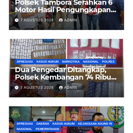
Polsek Tambora Serahkan 6
Motor Hasil Pengungkapan
Kasus Curanmor Kepada
7 AGUSTUS 2026
ADMIN
Pemilik Yang sah
APRESIASI
KASUS HUKUM
NARKOTIKA
NASIONAL
POLRES
Dua Pengedar Ditangkap,
Polsek Kembangan 74 Ribu
Obat Keras, Sabu Hingga
7 AGUSTUS 2026
ADMIN
Puluhan Vape Etomidate
Diamankan
APRESIASI
DAERAH
KASUS HUKUM
KEJAKSAAN AGUNG RI
NASIONAL
PEMERINTAHAN