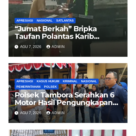
APRESIASI
NASIONAL
SATLANTAS
“Jumat Berkah” Bripka
Taufan Polantas Karib
Bagikan Nasi Kotak untuk
AGU 7, 2026
ADMIN
Sopir Truk yang Mogok di KM
00 Pondok Aren
APRESIASI
KASUS HUKUM
KRIMINAL
NASIONAL
PEMERINTAHAN
POLSEK
Polsek Tambora Serahkan 6
Motor Hasil Pengungkapan
Kasus Curanmor Kepada
AGU 7, 2026
ADMIN
Pemilik Yang sah