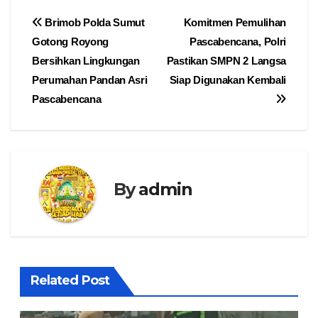
Navigasi
Brimob Polda Sumut
Komitmen Pemulihan
Gotong Royong
Pascabencana, Polri
pos
Bersihkan Lingkungan
Pastikan SMPN 2 Langsa
Perumahan Pandan Asri
Siap Digunakan Kembali
Pascabencana
By
admin
Related Post