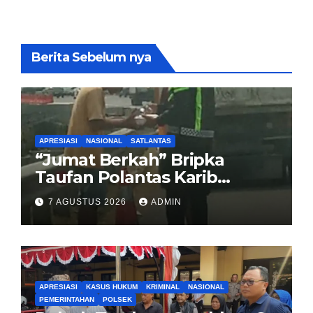
Berita Sebelum nya
APRESIASI
NASIONAL
SATLANTAS
“Jumat Berkah” Bripka
Taufan Polantas Karib
Bagikan Nasi Kotak untuk
7 AGUSTUS 2026
ADMIN
Sopir Truk yang Mogok di KM
00 Pondok Aren
APRESIASI
KASUS HUKUM
KRIMINAL
NASIONAL
PEMERINTAHAN
POLSEK