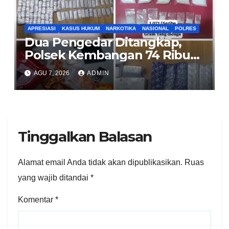
APRESIASI
KASUS HUKUM
NARKOTIKA
NASIONAL
POLRES
Dua Pengedar Ditangkap,
Polsek Kembangan 74 Ribu
Obat Keras, Sabu Hingga
AGU 7, 2026
ADMIN
Puluhan Vape Etomidate
Diamankan
Tinggalkan Balasan
Alamat email Anda tidak akan dipublikasikan.
Ruas
yang wajib ditandai
*
Komentar
*