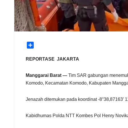
S
h
a
REPORTASE JAKARTA
r
e
Manggarai Barat —
Tim SAR gabungan menemukan
Komodo, Kecamatan Komodo, Kabupaten Manggarai
Jenazah ditemukan pada koordinat -8°38,87163’ 
Kabidhumas Polda NTT Kombes Pol Henry Novika