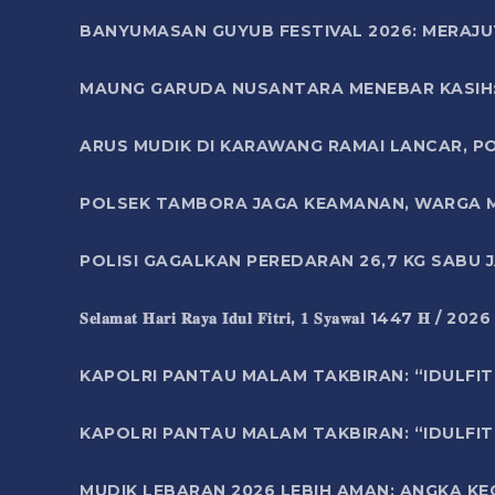
BANYUMASAN GUYUB FESTIVAL 2026: MERAJU
MAUNG GARUDA NUSANTARA MENEBAR KASIH: 
ARUS MUDIK DI KARAWANG RAMAI LANCAR, P
POLSEK TAMBORA JAGA KEAMANAN, WARGA M
POLISI GAGALKAN PEREDARAN 26,7 KG SABU
𝐒𝐞𝐥𝐚𝐦𝐚𝐭 𝐇𝐚𝐫𝐢 𝐑𝐚𝐲𝐚 𝐈𝐝𝐮𝐥 𝐅𝐢𝐭𝐫𝐢, 𝟏 𝐒𝐲𝐚𝐰𝐚𝐥 1447 𝐇 / 202
KAPOLRI PANTAU MALAM TAKBIRAN: “IDULFIT
KAPOLRI PANTAU MALAM TAKBIRAN: “IDULFIT
MUDIK LEBARAN 2026 LEBIH AMAN: ANGKA K