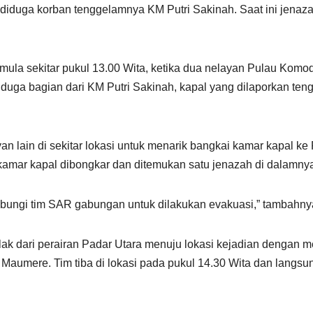
ng diduga korban tenggelamnya KM Putri Sakinah. Saat ini jena
la sekitar pukul 13.00 Wita, ketika dua nelayan Pulau Komo
ga bagian dari KM Putri Sakinah, kapal yang dilaporkan ten
n lain di sekitar lokasi untuk menarik bangkai kamar kapal k
kamar kapal dibongkar dan ditemukan satu jenazah di dalamny
ubungi tim SAR gabungan untuk dilakukan evakuasi,” tambahny
olak dari perairan Padar Utara menuju lokasi kejadian denga
Maumere. Tim tiba di lokasi pada pukul 14.30 Wita dan lang