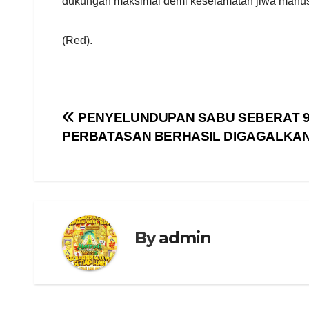
dukungan maksimal demi keselamatan jiwa manus
(Red).
Navigasi
PENYELUNDUPAN SABU SEBERAT 9
PERBATASAN BERHASIL DIGAGALKAN 
pos
By
admin