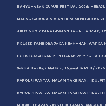
BANYUMASAN GUYUB FESTIVAL 2026: MERAJU
MAUNG GARUDA NUSANTARA MENEBAR KASIH: 
ARUS MUDIK DI KARAWANG RAMAI LANCAR, P
POLSEK TAMBORA JAGA KEAMANAN, WARGA M
POLISI GAGALKAN PEREDARAN 26,7 KG SABU
𝐒𝐞𝐥𝐚𝐦𝐚𝐭 𝐇𝐚𝐫𝐢 𝐑𝐚𝐲𝐚 𝐈𝐝𝐮𝐥 𝐅𝐢𝐭𝐫𝐢, 𝟏 𝐒𝐲𝐚𝐰𝐚𝐥 1447 𝐇 / 202
KAPOLRI PANTAU MALAM TAKBIRAN: “IDULFIT
KAPOLRI PANTAU MALAM TAKBIRAN: “IDULFIT
MUDIK LEBARAN 2026 LEBIH AMAN: ANGKA K