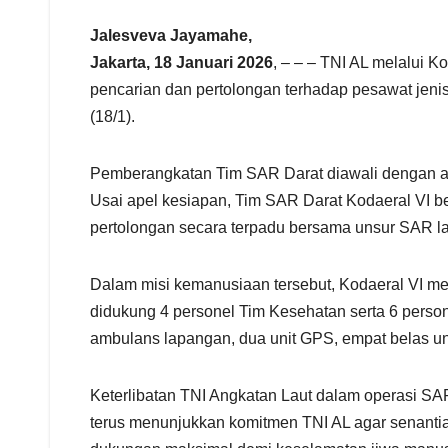
r
e
Jalesveva Jayamahe,
Jakarta, 18 Januari 2026
, – – – TNI AL melalui
pencarian dan pertolongan terhadap pesawat jen
(18/1).
Pemberangkatan Tim SAR Darat diawali dengan ape
Usai apel kesiapan, Tim SAR Darat Kodaeral VI 
pertolongan secara terpadu bersama unsur SAR la
Dalam misi kemanusiaan tersebut, Kodaeral VI me
didukung 4 personel Tim Kesehatan serta 6 personel
ambulans lapangan, dua unit GPS, empat belas unit
Keterlibatan TNI Angkatan Laut dalam operasi SA
terus menunjukkan komitmen TNI AL agar senant