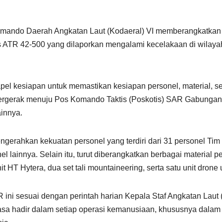
 Komando Daerah Angkatan Laut (Kodaeral) VI memberangkatka
is ATR 42-500 yang dilaporkan mengalami kecelakaan di wilay
l kesiapan untuk memastikan kesiapan personel, material, ser
bergerak menuju Pos Komando Taktis (Poskotis) SAR Gabunga
innya.
ngerahkan kekuatan personel yang terdiri dari 31 personel Ti
 lainnya. Selain itu, turut diberangkatkan berbagai material pen
 HT Hytera, dua set tali mountaineering, serta satu unit dron
R ini sesuai dengan perintah harian Kepala Staf Angkatan Lau
iasa hadir dalam setiap operasi kemanusiaan, khususnya da