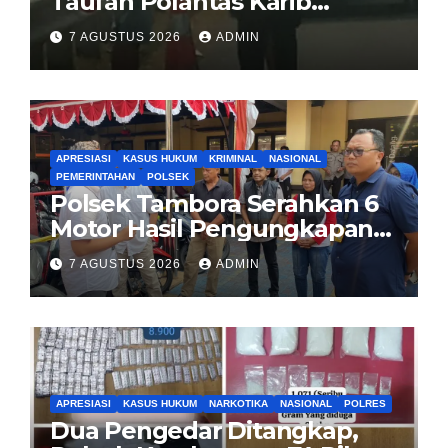
Taufan Polantas Karib
Bagikan Nasi Kotak untuk
7 AGUSTUS 2026
ADMIN
Sopir Truk yang Mogok di KM
00 Pondok Aren
APRESIASI
KASUS HUKUM
KRIMINAL
NASIONAL
PEMERINTAHAN
POLSEK
Polsek Tambora Serahkan 6
Motor Hasil Pengungkapan
Kasus Curanmor Kepada
7 AGUSTUS 2026
ADMIN
Pemilik Yang sah
APRESIASI
KASUS HUKUM
NARKOTIKA
NASIONAL
POLRES
Dua Pengedar Ditangkap,