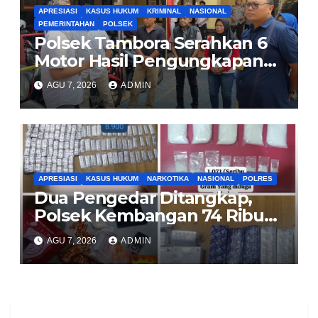
APRESIASI
KASUS HUKUM
KRIMINAL
NASIONAL
PEMERINTAHAN
POLSEK
Polsek Tambora Serahkan 6
Motor Hasil Pengungkapan
Kasus Curanmor Kepada
AGU 7, 2026
ADMIN
Pemilik Yang sah
APRESIASI
KASUS HUKUM
NARKOTIKA
NASIONAL
POLRES
Dua Pengedar Ditangkap,
Polsek Kembangan 74 Ribu
Obat Keras, Sabu Hingga
AGU 7, 2026
ADMIN
Puluhan Vape Etomidate
Diamankan