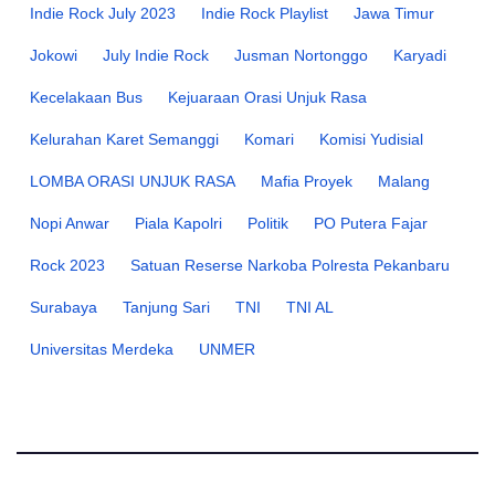
Indie Rock July 2023
Indie Rock Playlist
Jawa Timur
Jokowi
July Indie Rock
Jusman Nortonggo
Karyadi
Kecelakaan Bus
Kejuaraan Orasi Unjuk Rasa
Kelurahan Karet Semanggi
Komari
Komisi Yudisial
LOMBA ORASI UNJUK RASA
Mafia Proyek
Malang
Nopi Anwar
Piala Kapolri
Politik
PO Putera Fajar
Rock 2023
Satuan Reserse Narkoba Polresta Pekanbaru
Surabaya
Tanjung Sari
TNI
TNI AL
Universitas Merdeka
UNMER