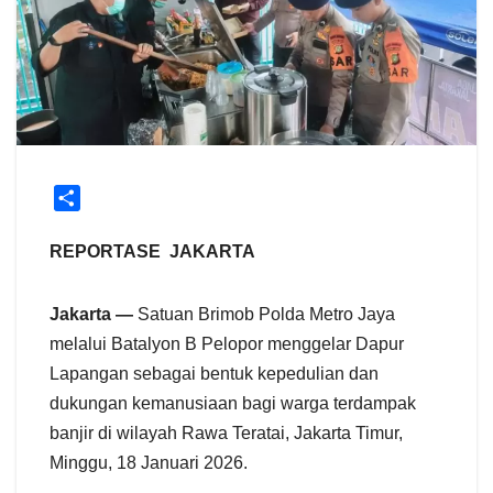
S
h
a
REPORTASE JAKARTA
r
e
Jakarta —
Satuan Brimob Polda Metro Jaya
melalui Batalyon B Pelopor menggelar Dapur
Lapangan sebagai bentuk kepedulian dan
dukungan kemanusiaan bagi warga terdampak
banjir di wilayah Rawa Teratai, Jakarta Timur,
Minggu, 18 Januari 2026.