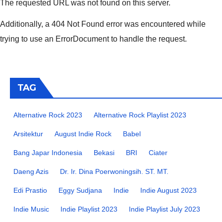
The requested URL was not found on this server.
Additionally, a 404 Not Found error was encountered while
trying to use an ErrorDocument to handle the request.
TAG
Alternative Rock 2023
Alternative Rock Playlist 2023
Arsitektur
August Indie Rock
Babel
Bang Japar Indonesia
Bekasi
BRI
Ciater
Daeng Azis
Dr. Ir. Dina Poerwoningsih. ST. MT.
Edi Prastio
Eggy Sudjana
Indie
Indie August 2023
Indie Music
Indie Playlist 2023
Indie Playlist July 2023