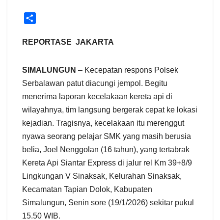
S
h
a
REPORTASE JAKARTA
r
e
SIMALUNGUN
– Kecepatan respons Polsek
Serbalawan patut diacungi jempol. Begitu
menerima laporan kecelakaan kereta api di
wilayahnya, tim langsung bergerak cepat ke lokasi
kejadian. Tragisnya, kecelakaan itu merenggut
nyawa seorang pelajar SMK yang masih berusia
belia, Joel Nenggolan (16 tahun), yang tertabrak
Kereta Api Siantar Express di jalur rel Km 39+8/9
Lingkungan V Sinaksak, Kelurahan Sinaksak,
Kecamatan Tapian Dolok, Kabupaten
Simalungun, Senin sore (19/1/2026) sekitar pukul
15.50 WIB.