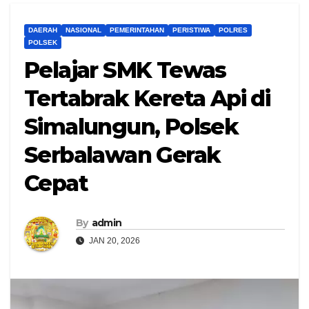
DAERAH
NASIONAL
PEMERINTAHAN
PERISTIWA
POLRES
POLSEK
Pelajar SMK Tewas
Tertabrak Kereta Api di
Simalungun, Polsek
Serbalawan Gerak
Cepat
By
admin
JAN 20, 2026