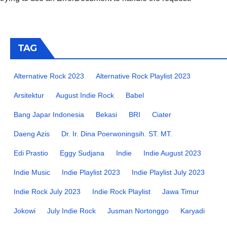
TAG
Alternative Rock 2023
Alternative Rock Playlist 2023
Arsitektur
August Indie Rock
Babel
Bang Japar Indonesia
Bekasi
BRI
Ciater
Daeng Azis
Dr. Ir. Dina Poerwoningsih. ST. MT.
Edi Prastio
Eggy Sudjana
Indie
Indie August 2023
Indie Music
Indie Playlist 2023
Indie Playlist July 2023
Indie Rock July 2023
Indie Rock Playlist
Jawa Timur
Jokowi
July Indie Rock
Jusman Nortonggo
Karyadi