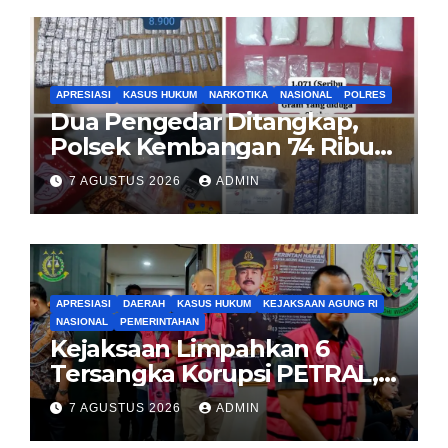
APRESIASI
KASUS HUKUM
NARKOTIKA
NASIONAL
POLRES
Dua Pengedar Ditangkap,
Polsek Kembangan 74 Ribu
Obat Keras, Sabu Hingga
7 AGUSTUS 2026
ADMIN
Puluhan Vape Etomidate
Diamankan
APRESIASI
DAERAH
KASUS HUKUM
KEJAKSAAN AGUNG RI
NASIONAL
PEMERINTAHAN
Kejaksaan Limpahkan 6
Tersangka Korupsi PETRAL,
PES dan ISC ke PN Tipikor
7 AGUSTUS 2026
ADMIN
Jakarta Pusat