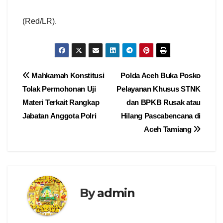
(Red/LR).
Navigasi
Mahkamah Konstitusi
Polda Aceh Buka Posko
Tolak Permohonan Uji
Pelayanan Khusus STNK
pos
Materi Terkait Rangkap
dan BPKB Rusak atau
Jabatan Anggota Polri
Hilang Pascabencana di
Aceh Tamiang
By
admin