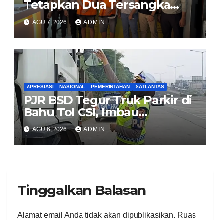
Tetapkan Dua Tersangka
Kasus Aksi Anarkis dan
AGU 7, 2026
ADMIN
Penghasutan di Balaraja
APRESIASI
NASIONAL
PEMERINTAHAN
SATLANTAS
PJR BSD Tegur Truk Parkir di
Bahu Tol CSI, Imbau
Pengendara Tertib
AGU 6, 2026
ADMIN
Tinggalkan Balasan
Alamat email Anda tidak akan dipublikasikan.
Ruas