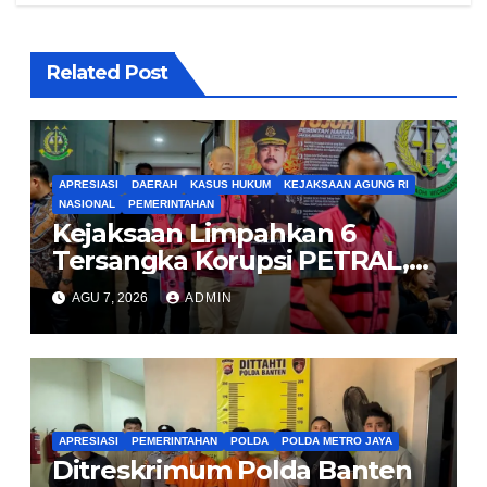
Related Post
APRESIASI
DAERAH
KASUS HUKUM
KEJAKSAAN AGUNG RI
NASIONAL
PEMERINTAHAN
Kejaksaan Limpahkan 6
Tersangka Korupsi PETRAL,
PES dan ISC ke PN Tipikor
AGU 7, 2026
ADMIN
Jakarta Pusat
APRESIASI
PEMERINTAHAN
POLDA
POLDA METRO JAYA
Ditreskrimum Polda Banten