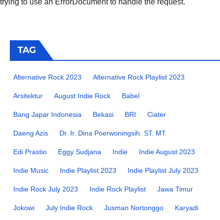
trying to use an ErrorDocument to handle the request.
TAG
Alternative Rock 2023
Alternative Rock Playlist 2023
Arsitektur
August Indie Rock
Babel
Bang Japar Indonesia
Bekasi
BRI
Ciater
Daeng Azis
Dr. Ir. Dina Poerwoningsih. ST. MT.
Edi Prastio
Eggy Sudjana
Indie
Indie August 2023
Indie Music
Indie Playlist 2023
Indie Playlist July 2023
Indie Rock July 2023
Indie Rock Playlist
Jawa Timur
Jokowi
July Indie Rock
Jusman Nortonggo
Karyadi