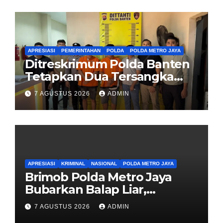
APRESIASI
PEMERINTAHAN
POLDA
POLDA METRO JAYA
Ditreskrimum Polda Banten
Tetapkan Dua Tersangka
Kasus Aksi Anarkis dan
7 AGUSTUS 2026
ADMIN
Penghasutan di Balaraja
APRESIASI
KRIMINAL
NASIONAL
POLDA METRO JAYA
Brimob Polda Metro Jaya
Bubarkan Balap Liar,
Sembilan Motor Diamankan
7 AGUSTUS 2026
ADMIN
di Jakarta Timur