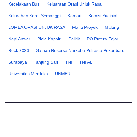
Kecelakaan Bus
Kejuaraan Orasi Unjuk Rasa
Kelurahan Karet Semanggi
Komari
Komisi Yudisial
LOMBA ORASI UNJUK RASA
Mafia Proyek
Malang
Nopi Anwar
Piala Kapolri
Politik
PO Putera Fajar
Rock 2023
Satuan Reserse Narkoba Polresta Pekanbaru
Surabaya
Tanjung Sari
TNI
TNI AL
Universitas Merdeka
UNMER