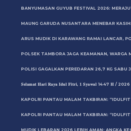
BANYUMASAN GUYUB FESTIVAL 2026: MERAJU
MAUNG GARUDA NUSANTARA MENEBAR KASIH: 
ARUS MUDIK DI KARAWANG RAMAI LANCAR, P
POLSEK TAMBORA JAGA KEAMANAN, WARGA M
POLISI GAGALKAN PEREDARAN 26,7 KG SABU
𝐒𝐞𝐥𝐚𝐦𝐚𝐭 𝐇𝐚𝐫𝐢 𝐑𝐚𝐲𝐚 𝐈𝐝𝐮𝐥 𝐅𝐢𝐭𝐫𝐢, 𝟏 𝐒𝐲𝐚𝐰𝐚𝐥 1447 𝐇 / 202
KAPOLRI PANTAU MALAM TAKBIRAN: “IDULFIT
KAPOLRI PANTAU MALAM TAKBIRAN: “IDULFIT
MUDIK LEBARAN 2026 LEBIH AMAN: ANGKA K