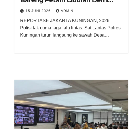
Bareng Petani Cibulan Demi
Ketahanan Pangan 2026”
15 JUNI 2026
ADMIN
REPORTASE JAKARTA KUNINGAN, 2026 –
Polisi tak cuma jaga lalu lintas. Sat Lantas Polres
Kuningan turun langsung ke sawah Desa…