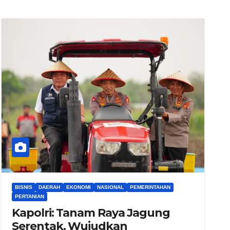
BISNIS
DAERAH
EKONOMI
NASIONAL
PEMERINTAHAN
PERTANIAN
Kapolri: Tanam Raya Jagung
Serentak, Wujudkan