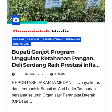
DAERAH
NASIONAL
PEMERINTAHAN
PERTANIAN
SOSIALISASI
Bupati Genjot Program
Unggulan Ketahanan Pangan,
Deli Serdang Raih Prestasi Inflasi
Terendah Per Januari 2026
5 FEBRUARI 2026
ADMIN
REPORTASE JAKARTA MEDAN — Upaya keras
dan terorganisir Bupati dr. Asri Ludin Tambunan
bersama seluruh Organisasi Perangkat Daerah
(OPD) se…