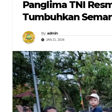
Panglima TNI Resm
Tumbuhkan Semang
By
admin
JAN 21, 2026