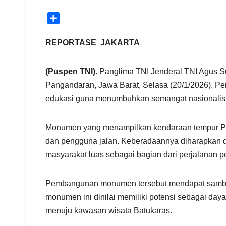
S
h
a
REPORTASE JAKARTA
r
e
(Puspen TNI).
Panglima TNI Jenderal TNI Agus S
Pangandaran, Jawa Barat, Selasa (20/1/2026). Pe
edukasi guna menumbuhkan semangat nasionalism
Monumen yang menampilkan kendaraan tempur Pans
dan pengguna jalan. Keberadaannya diharapkan d
masyarakat luas sebagai bagian dari perjalanan p
Pembangunan monumen tersebut mendapat sambutan
monumen ini dinilai memiliki potensi sebagai daya
menuju kawasan wisata Batukaras.