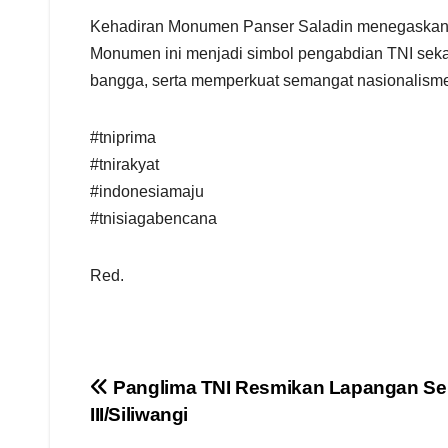
Kehadiran Monumen Panser Saladin menegaskan ko
Monumen ini menjadi simbol pengabdian TNI seka
bangga, serta memperkuat semangat nasionalisme
#tniprima
#tnirakyat
#indonesiamaju
#tnisiagabencana
Red.
Navigasi
Panglima TNI Resmikan Lapangan Se
III/Siliwangi
pos