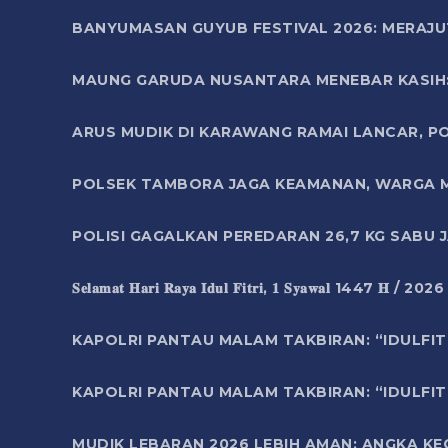
BANYUMASAN GUYUB FESTIVAL 2026: MERAJU
MAUNG GARUDA NUSANTARA MENEBAR KASIH: 
ARUS MUDIK DI KARAWANG RAMAI LANCAR, P
POLSEK TAMBORA JAGA KEAMANAN, WARGA M
POLISI GAGALKAN PEREDARAN 26,7 KG SABU
𝐒𝐞𝐥𝐚𝐦𝐚𝐭 𝐇𝐚𝐫𝐢 𝐑𝐚𝐲𝐚 𝐈𝐝𝐮𝐥 𝐅𝐢𝐭𝐫𝐢, 𝟏 𝐒𝐲𝐚𝐰𝐚𝐥 1447 𝐇 / 202
KAPOLRI PANTAU MALAM TAKBIRAN: “IDULFIT
KAPOLRI PANTAU MALAM TAKBIRAN: “IDULFIT
MUDIK LEBARAN 2026 LEBIH AMAN: ANGKA K