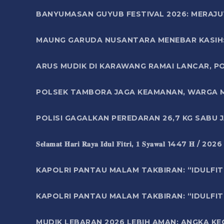
BANYUMASAN GUYUB FESTIVAL 2026: MERAJU
MAUNG GARUDA NUSANTARA MENEBAR KASIH: 
ARUS MUDIK DI KARAWANG RAMAI LANCAR, P
POLSEK TAMBORA JAGA KEAMANAN, WARGA M
POLISI GAGALKAN PEREDARAN 26,7 KG SABU
𝐒𝐞𝐥𝐚𝐦𝐚𝐭 𝐇𝐚𝐫𝐢 𝐑𝐚𝐲𝐚 𝐈𝐝𝐮𝐥 𝐅𝐢𝐭𝐫𝐢, 𝟏 𝐒𝐲𝐚𝐰𝐚𝐥 1447 𝐇 / 202
KAPOLRI PANTAU MALAM TAKBIRAN: “IDULFIT
KAPOLRI PANTAU MALAM TAKBIRAN: “IDULFIT
MUDIK LEBARAN 2026 LEBIH AMAN: ANGKA K