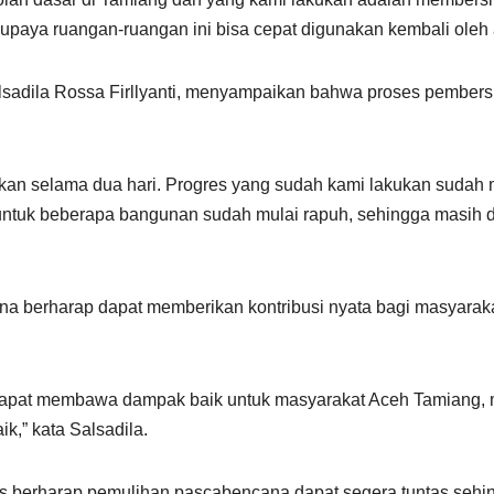
upaya ruangan-ruangan ini bisa cepat digunakan kembali oleh a
lsadila Rossa Firllyanti, menyampaikan bahwa proses pembers
ukan selama dua hari. Progres yang sudah kami lakukan suda
 untuk beberapa bangunan sudah mulai rapuh, sehingga masih 
aruna berharap dapat memberikan kontribusi nyata bagi masyar
n dapat membawa dampak baik untuk masyarakat Aceh Tamiang, 
,” kata Salsadila.
us berharap pemulihan pascabencana dapat segera tuntas sehing