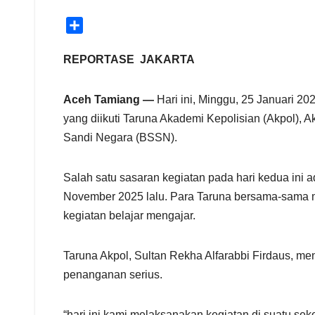
S
h
a
REPORTASE JAKARTA
r
e
Aceh Tamiang —
Hari ini, Minggu, 25 Januari 2
yang diikuti Taruna Akademi Kepolisian (Akpol), 
Sandi Negara (BSSN).
Salah satu sasaran kegiatan pada hari kedua ini
November 2025 lalu. Para Taruna bersama-sama m
kegiatan belajar mengajar.
Taruna Akpol, Sultan Rekha Alfarabbi Firdaus, m
penanganan serius.
“hari ini kami melaksanakan kegiatan di suatu se