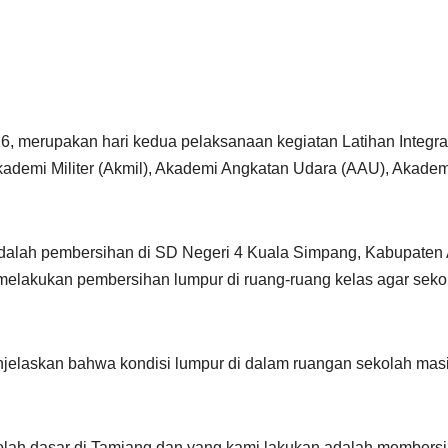
026, merupakan hari kedua pelaksanaan kegiatan Latihan Integr
Akademi Militer (Akmil), Akademi Angkatan Udara (AAU), Akadem
 adalah pembersihan di SD Negeri 4 Kuala Simpang, Kabupaten
elakukan pembersihan lumpur di ruang-ruang kelas agar seko
enjelaskan bahwa kondisi lumpur di dalam ruangan sekolah ma
kolah dasar di Tamiang dan yang kami lakukan adalah membersi