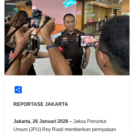
S
h
a
REPORTASE JAKARTA
r
e
Jakarta, 26 Januari 2026 –
Jaksa Penuntut
Umum (JPU) Roy Riadi memberikan pernyataan