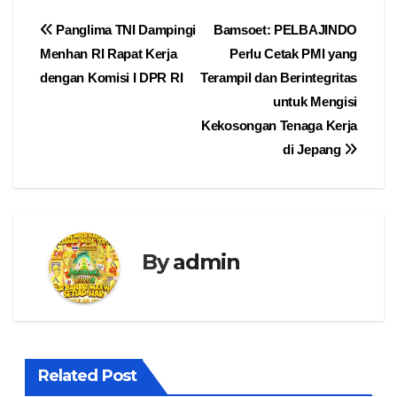
Navigasi
Panglima TNI Dampingi
Bamsoet: PELBAJINDO
Menhan RI Rapat Kerja
Perlu Cetak PMI yang
pos
dengan Komisi I DPR RI
Terampil dan Berintegritas
untuk Mengisi
Kekosongan Tenaga Kerja
di Jepang
By
admin
Related Post