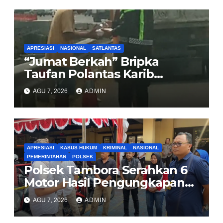
APRESIASI
NASIONAL
SATLANTAS
“Jumat Berkah” Bripka
Taufan Polantas Karib
Bagikan Nasi Kotak untuk
AGU 7, 2026
ADMIN
Sopir Truk yang Mogok di KM
00 Pondok Aren
APRESIASI
KASUS HUKUM
KRIMINAL
NASIONAL
PEMERINTAHAN
POLSEK
Polsek Tambora Serahkan 6
Motor Hasil Pengungkapan
Kasus Curanmor Kepada
AGU 7, 2026
ADMIN
Pemilik Yang sah