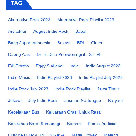
TAG
Alternative Rock 2023
Alternative Rock Playlist 2023
Arsitektur
August Indie Rock
Babel
Bang Japar Indonesia
Bekasi
BRI
Ciater
Daeng Azis
Dr. Ir. Dina Poerwoningsih. ST. MT.
Edi Prastio
Eggy Sudjana
Indie
Indie August 2023
Indie Music
Indie Playlist 2023
Indie Playlist July 2023
Indie Rock July 2023
Indie Rock Playlist
Jawa Timur
Jokowi
July Indie Rock
Jusman Nortonggo
Karyadi
Kecelakaan Bus
Kejuaraan Orasi Unjuk Rasa
Kelurahan Karet Semanggi
Komari
Komisi Yudisial
LOMBA ORASI UNJUK RASA
Mafia Proyek
Malang