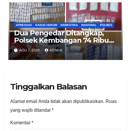
APRESIASI
KASUS HUKUM
NARKOTIKA
NASIONAL
POLRES
Dua Pengedar Ditangkap,
Polsek Kembangan 74 Ribu
Obat Keras, Sabu Hingga
AGU 7, 2026
ADMIN
Puluhan Vape Etomidate
Diamankan
Tinggalkan Balasan
Alamat email Anda tidak akan dipublikasikan.
Ruas
yang wajib ditandai
*
Komentar
*