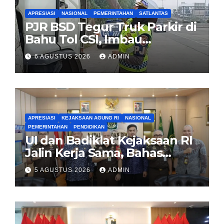
APRESIASI
NASIONAL
PEMERINTAHAN
SATLANTAS
PJR BSD Tegur Truk Parkir di
Bahu Tol CSI, Imbau
Pengendara Tertib
6 AGUSTUS 2026
ADMIN
APRESIASI
KEJAKSAAN AGUNG RI
NASIONAL
PEMERINTAHAN
PENDIDIKAN
UI dan Badiklat Kejaksaan RI
Jalin Kerja Sama, Bahas
Pembentukan Pusat Studi
5 AGUSTUS 2026
ADMIN
Kajian Kejaksaan