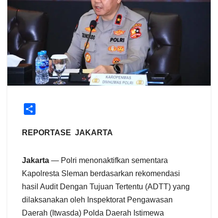
S
h
a
REPORTASE JAKARTA
r
e
Jakarta
— Polri menonaktifkan sementara
Kapolresta Sleman berdasarkan rekomendasi
hasil Audit Dengan Tujuan Tertentu (ADTT) yang
dilaksanakan oleh Inspektorat Pengawasan
Daerah (Itwasda) Polda Daerah Istimewa