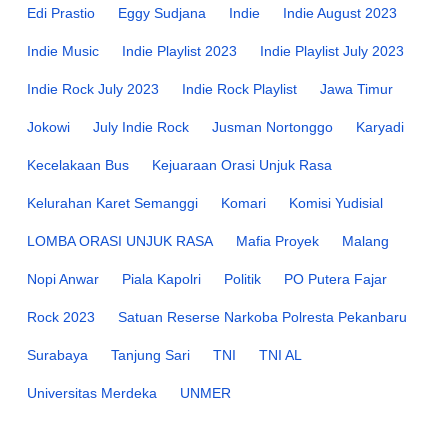
Edi Prastio
Eggy Sudjana
Indie
Indie August 2023
Indie Music
Indie Playlist 2023
Indie Playlist July 2023
Indie Rock July 2023
Indie Rock Playlist
Jawa Timur
Jokowi
July Indie Rock
Jusman Nortonggo
Karyadi
Kecelakaan Bus
Kejuaraan Orasi Unjuk Rasa
Kelurahan Karet Semanggi
Komari
Komisi Yudisial
LOMBA ORASI UNJUK RASA
Mafia Proyek
Malang
Nopi Anwar
Piala Kapolri
Politik
PO Putera Fajar
Rock 2023
Satuan Reserse Narkoba Polresta Pekanbaru
Surabaya
Tanjung Sari
TNI
TNI AL
Universitas Merdeka
UNMER