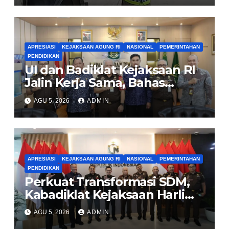
APRESIASI
KEJAKSAAN AGUNG RI
NASIONAL
PEMERINTAHAN
PENDIDIKAN
UI dan Badiklat Kejaksaan RI
Jalin Kerja Sama, Bahas
Pembentukan Pusat Studi
AGU 5, 2026
ADMIN
Kajian Kejaksaan
APRESIASI
KEJAKSAAN AGUNG RI
NASIONAL
PEMERINTAHAN
PENDIDIKAN
Perkuat Transformasi SDM,
Kabadiklat Kejaksaan Harli
Siregar Jalin Sinergi dengan
AGU 5, 2026
ADMIN
LAN RI