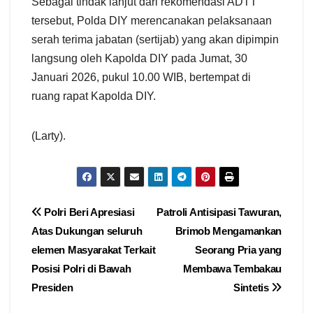
Sebagai tindak lanjut dari rekomendasi ADTT
tersebut, Polda DIY merencanakan pelaksanaan
serah terima jabatan (sertijab) yang akan dipimpin
langsung oleh Kapolda DIY pada Jumat, 30
Januari 2026, pukul 10.00 WIB, bertempat di
ruang rapat Kapolda DIY.
(Larty).
Navigasi
Polri Beri Apresiasi
Patroli Antisipasi Tawuran,
Atas Dukungan seluruh
Brimob Mengamankan
pos
elemen Masyarakat Terkait
Seorang Pria yang
Posisi Polri di Bawah
Membawa Tembakau
Presiden
Sintetis