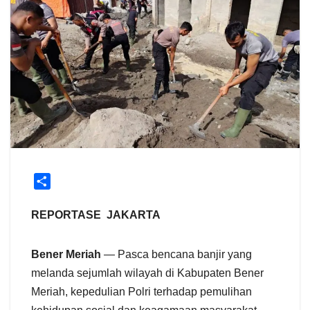
S
h
a
REPORTASE JAKARTA
r
e
Bener Meriah
— Pasca bencana banjir yang
melanda sejumlah wilayah di Kabupaten Bener
Meriah, kepedulian Polri terhadap pemulihan