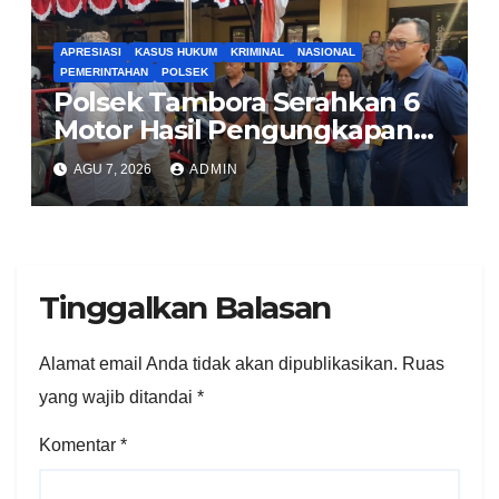
APRESIASI
KASUS HUKUM
KRIMINAL
NASIONAL
PEMERINTAHAN
POLSEK
Polsek Tambora Serahkan 6
Motor Hasil Pengungkapan
Kasus Curanmor Kepada
AGU 7, 2026
ADMIN
Pemilik Yang sah
Tinggalkan Balasan
Alamat email Anda tidak akan dipublikasikan.
Ruas
yang wajib ditandai
*
Komentar
*