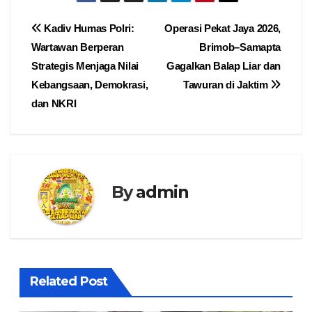
Navigasi
Kadiv Humas Polri:
Operasi Pekat Jaya 2026,
Wartawan Berperan
Brimob–Samapta
pos
Strategis Menjaga Nilai
Gagalkan Balap Liar dan
Kebangsaan, Demokrasi,
Tawuran di Jaktim
dan NKRI
By
admin
Related Post