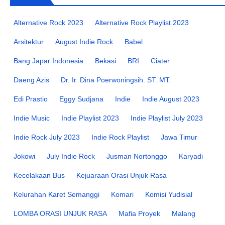
Alternative Rock 2023
Alternative Rock Playlist 2023
Arsitektur
August Indie Rock
Babel
Bang Japar Indonesia
Bekasi
BRI
Ciater
Daeng Azis
Dr. Ir. Dina Poerwoningsih. ST. MT.
Edi Prastio
Eggy Sudjana
Indie
Indie August 2023
Indie Music
Indie Playlist 2023
Indie Playlist July 2023
Indie Rock July 2023
Indie Rock Playlist
Jawa Timur
Jokowi
July Indie Rock
Jusman Nortonggo
Karyadi
Kecelakaan Bus
Kejuaraan Orasi Unjuk Rasa
Kelurahan Karet Semanggi
Komari
Komisi Yudisial
LOMBA ORASI UNJUK RASA
Mafia Proyek
Malang