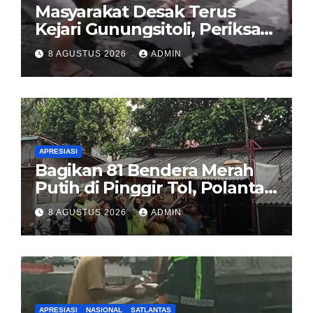
Masyarakat Desak Terus
Kejari Gunungsitoli, Periksa
dan Usut Tuntas Dugaan
8 AGUSTUS 2026
ADMIN
Korupsi Proyek Jalan
Sirombu-Afulu (MYC) Senilai
Rp321 Miliar
APRESIASI
Bagikan 81 Bendera Merah
Putih di Pinggir Tol, Polantas
Karib BSD Ajak Warga Miskin
8 AGUSTUS 2026
ADMIN
Kibarkan Sang Saka
APRESIASI
NASIONAL
SATLANTAS