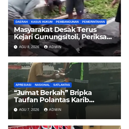
DAERAH
KASUS HUKUM
PEMBANGUNAN
PEMERINTAHAN
Masyarakat Desak Terus
Kejari Gunungsitoli, Periksa
dan Usut Tuntas Dugaan
AGU 8, 2026
ADMIN
Korupsi Proyek Jalan
Sirombu-Afulu (MYC) Senilai
Rp321 Miliar
APRESIASI
NASIONAL
SATLANTAS
“Jumat Berkah” Bripka
Taufan Polantas Karib
Bagikan Nasi Kotak untuk
AGU 7, 2026
ADMIN
Sopir Truk yang Mogok di KM
00 Pondok Aren