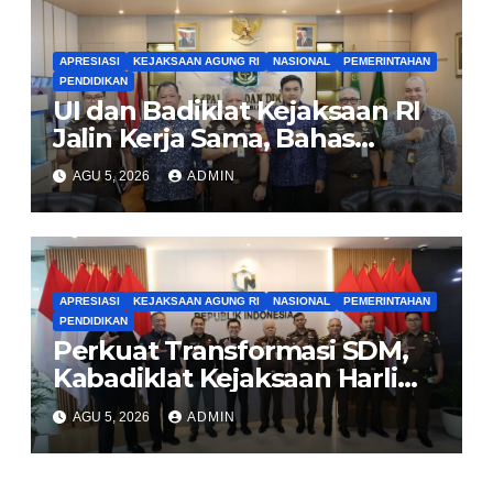
APRESIASI
KEJAKSAAN AGUNG RI
NASIONAL
PEMERINTAHAN
PENDIDIKAN
UI dan Badiklat Kejaksaan RI
Jalin Kerja Sama, Bahas
Pembentukan Pusat Studi
AGU 5, 2026
ADMIN
Kajian Kejaksaan
APRESIASI
KEJAKSAAN AGUNG RI
NASIONAL
PEMERINTAHAN
PENDIDIKAN
Perkuat Transformasi SDM,
Kabadiklat Kejaksaan Harli
Siregar Jalin Sinergi dengan
AGU 5, 2026
ADMIN
LAN RI