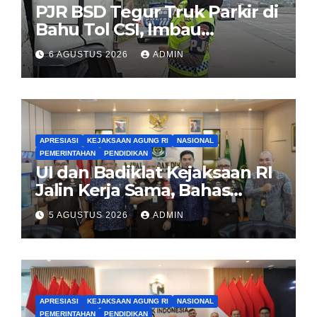
PJR BSD Tegur Truk Parkir di
Bahu Tol CSI, Imbau
Pengendara Tertib
6 AGUSTUS 2026
ADMIN
APRESIASI
KEJAKSAAN AGUNG RI
NASIONAL
PEMERINTAHAN
PENDIDIKAN
UI dan Badiklat Kejaksaan RI
Jalin Kerja Sama, Bahas
Pembentukan Pusat Studi
5 AGUSTUS 2026
ADMIN
Kajian Kejaksaan
APRESIASI
KEJAKSAAN AGUNG RI
NASIONAL
PEMERINTAHAN
PENDIDIKAN