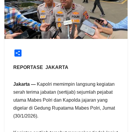
S
h
a
REPORTASE JAKARTA
r
e
Jakarta —
Kapolri memimpin langsung kegiatan
serah terima jabatan (sertijab) sejumlah pejabat
utama Mabes Polri dan Kapolda jajaran yang
digelar di Gedung Rupatama Mabes Polri, Jumat
(30/1/2026).