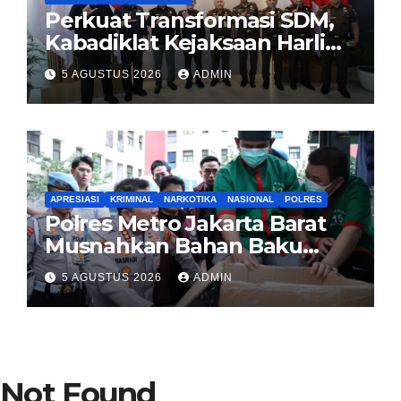
Perkuat Transformasi SDM,
Kabadiklat Kejaksaan Harli
Siregar Jalin Sinergi dengan
5 AGUSTUS 2026
ADMIN
LAN RI
APRESIASI
KRIMINAL
NARKOTIKA
NASIONAL
POLRES
Polres Metro Jakarta Barat
Musnahkan Bahan Baku
Narkotika 1,1 Ton
5 AGUSTUS 2026
ADMIN
Carisoprodol, Selamatkan 3,5
Juta Jiwa
Not Found