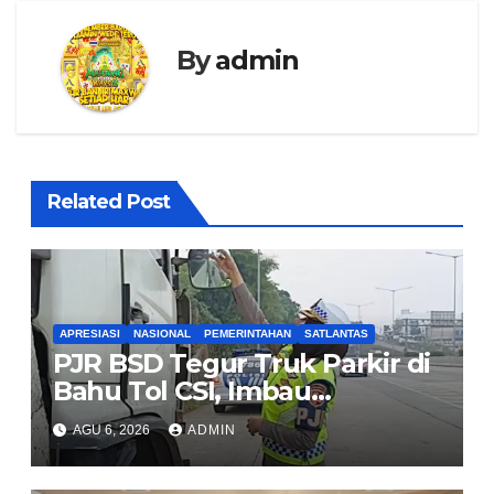
By
admin
Related Post
APRESIASI
NASIONAL
PEMERINTAHAN
SATLANTAS
PJR BSD Tegur Truk Parkir di
Bahu Tol CSI, Imbau
Pengendara Tertib
AGU 6, 2026
ADMIN