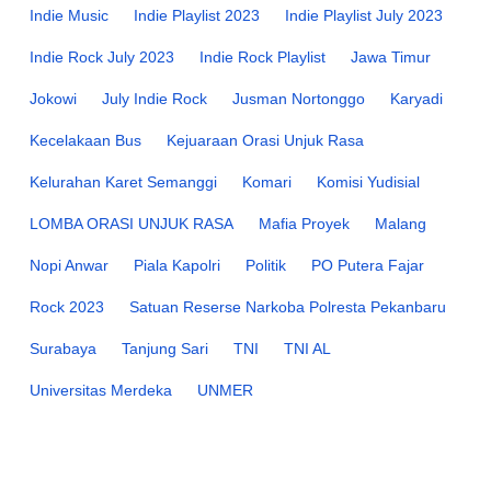
Indie Music
Indie Playlist 2023
Indie Playlist July 2023
Indie Rock July 2023
Indie Rock Playlist
Jawa Timur
Jokowi
July Indie Rock
Jusman Nortonggo
Karyadi
Kecelakaan Bus
Kejuaraan Orasi Unjuk Rasa
Kelurahan Karet Semanggi
Komari
Komisi Yudisial
LOMBA ORASI UNJUK RASA
Mafia Proyek
Malang
Nopi Anwar
Piala Kapolri
Politik
PO Putera Fajar
Rock 2023
Satuan Reserse Narkoba Polresta Pekanbaru
Surabaya
Tanjung Sari
TNI
TNI AL
Universitas Merdeka
UNMER