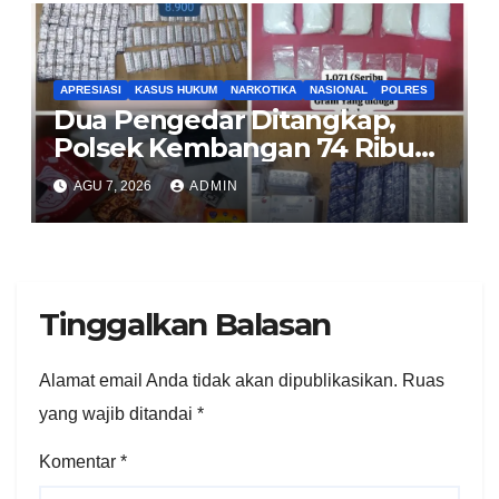
APRESIASI
KASUS HUKUM
NARKOTIKA
NASIONAL
POLRES
Dua Pengedar Ditangkap,
Polsek Kembangan 74 Ribu
Obat Keras, Sabu Hingga
AGU 7, 2026
ADMIN
Puluhan Vape Etomidate
Diamankan
Tinggalkan Balasan
Alamat email Anda tidak akan dipublikasikan.
Ruas
yang wajib ditandai
*
Komentar
*