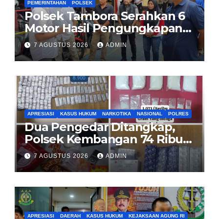
PEMERINTAHAN
POLSEK
Polsek Tambora Serahkan 6
Motor Hasil Pengungkapan
Kasus Curanmor Kepada
7 AGUSTUS 2026
ADMIN
Pemilik Yang sah
APRESIASI
KASUS HUKUM
NARKOTIKA
NASIONAL
POLRES
Dua Pengedar Ditangkap,
Polsek Kembangan 74 Ribu
Obat Keras, Sabu Hingga
7 AGUSTUS 2026
ADMIN
Puluhan Vape Etomidate
Diamankan
APRESIASI
DAERAH
KASUS HUKUM
KEJAKSAAN AGUNG RI