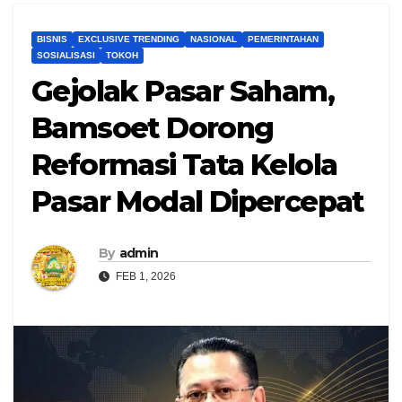
BISNIS
EXCLUSIVE TRENDING
NASIONAL
PEMERINTAHAN
SOSIALISASI
TOKOH
Gejolak Pasar Saham,
Bamsoet Dorong
Reformasi Tata Kelola
Pasar Modal Dipercepat
By
admin
FEB 1, 2026