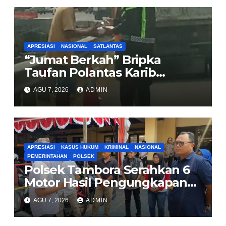
APRESIASI
NASIONAL
SATLANTAS
“Jumat Berkah” Bripka
Taufan Polantas Karib
Bagikan Nasi Kotak untuk
AGU 7, 2026
ADMIN
Sopir Truk yang Mogok di KM
00 Pondok Aren
APRESIASI
KASUS HUKUM
KRIMINAL
NASIONAL
PEMERINTAHAN
POLSEK
Polsek Tambora Serahkan 6
Motor Hasil Pengungkapan
Kasus Curanmor Kepada
AGU 7, 2026
ADMIN
Pemilik Yang sah