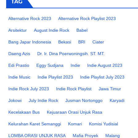
TAG
Alternative Rock 2023
Alternative Rock Playlist 2023
Arsitektur
August Indie Rock
Babel
Bang Japar Indonesia
Bekasi
BRI
Ciater
Daeng Azis
Dr. Ir. Dina Poerwoningsih. ST. MT.
Edi Prastio
Eggy Sudjana
Indie
Indie August 2023
Indie Music
Indie Playlist 2023
Indie Playlist July 2023
Indie Rock July 2023
Indie Rock Playlist
Jawa Timur
Jokowi
July Indie Rock
Jusman Nortonggo
Karyadi
Kecelakaan Bus
Kejuaraan Orasi Unjuk Rasa
Kelurahan Karet Semanggi
Komari
Komisi Yudisial
LOMBA ORASI UNJUK RASA
Mafia Proyek
Malang