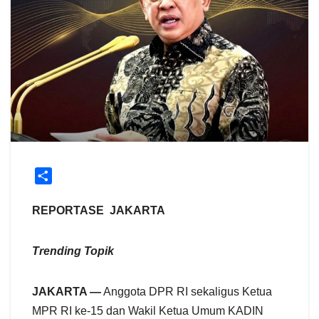
S
h
a
REPORTASE JAKARTA
r
e
Trending Topik
JAKARTA —
Anggota DPR RI sekaligus Ketua
MPR RI ke-15 dan Wakil Ketua Umum KADIN