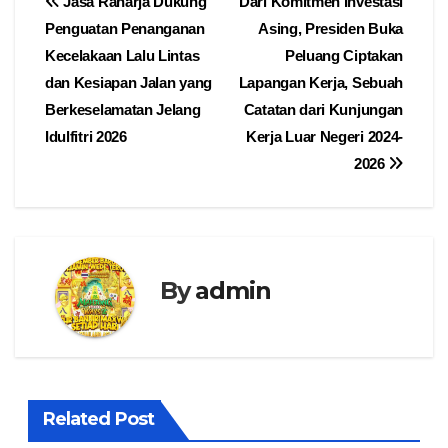
Navigasi
Jasa Raharja Dukung
Dari Komitmen Investasi
Penguatan Penanganan
Asing, Presiden Buka
pos
Kecelakaan Lalu Lintas
Peluang Ciptakan
dan Kesiapan Jalan yang
Lapangan Kerja, Sebuah
Berkeselamatan Jelang
Catatan dari Kunjungan
Idulfitri 2026
Kerja Luar Negeri 2024-
2026
By
admin
Related Post