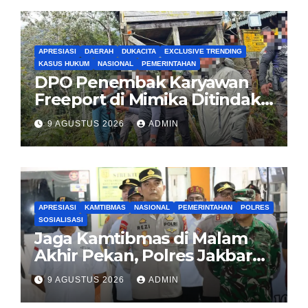
APRESIASI
DAERAH
DUKACITA
EXCLUSIVE TRENDING
KASUS HUKUM
NASIONAL
PEMERINTAHAN
DPO Penembak Karyawan
Freeport di Mimika Ditindak
Satgas Amole-2026 di
9 AGUSTUS 2026
ADMIN
Tembagapura
APRESIASI
KAMTIBMAS
NASIONAL
PEMERINTAHAN
POLRES
SOSIALISASI
Jaga Kamtibmas di Malam
Akhir Pekan, Polres Jakbar
Gelar KRYD Bersama Tiga
9 AGUSTUS 2026
ADMIN
Pilar