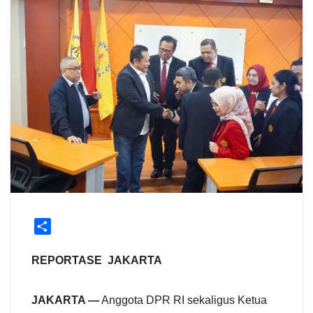
S
h
a
REPORTASE JAKARTA
r
e
JAKARTA —
Anggota DPR RI sekaligus Ketua