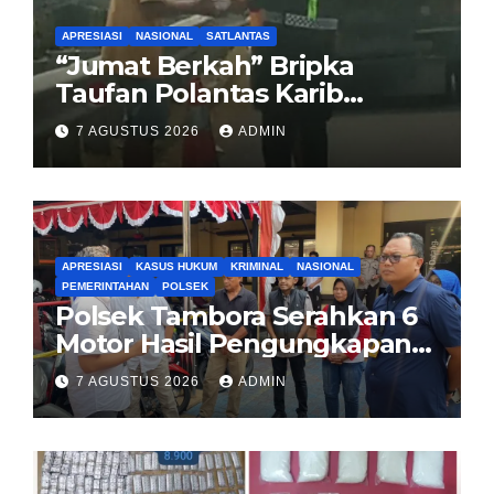
APRESIASI
NASIONAL
SATLANTAS
“Jumat Berkah” Bripka
Taufan Polantas Karib
Bagikan Nasi Kotak untuk
7 AGUSTUS 2026
ADMIN
Sopir Truk yang Mogok di KM
00 Pondok Aren
APRESIASI
KASUS HUKUM
KRIMINAL
NASIONAL
PEMERINTAHAN
POLSEK
Polsek Tambora Serahkan 6
Motor Hasil Pengungkapan
Kasus Curanmor Kepada
7 AGUSTUS 2026
ADMIN
Pemilik Yang sah