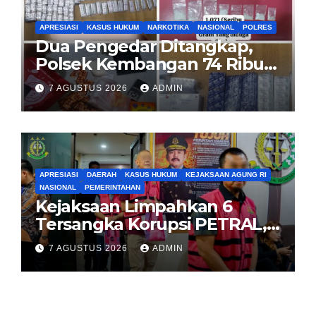
APRESIASI
KASUS HUKUM
NARKOTIKA
NASIONAL
POLRES
Dua Pengedar Ditangkap,
Polsek Kembangan 74 Ribu
Obat Keras, Sabu Hingga
7 AGUSTUS 2026
ADMIN
Puluhan Vape Etomidate
Diamankan
APRESIASI
DAERAH
KASUS HUKUM
KEJAKSAAN AGUNG RI
NASIONAL
PEMERINTAHAN
Kejaksaan Limpahkan 6
Tersangka Korupsi PETRAL,
PES dan ISC ke PN Tipikor
7 AGUSTUS 2026
ADMIN
Jakarta Pusat