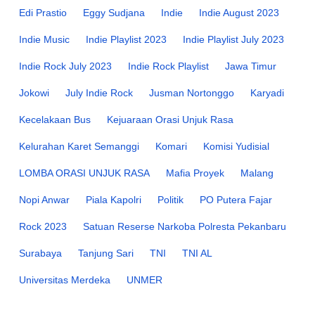
Edi Prastio
Eggy Sudjana
Indie
Indie August 2023
Indie Music
Indie Playlist 2023
Indie Playlist July 2023
Indie Rock July 2023
Indie Rock Playlist
Jawa Timur
Jokowi
July Indie Rock
Jusman Nortonggo
Karyadi
Kecelakaan Bus
Kejuaraan Orasi Unjuk Rasa
Kelurahan Karet Semanggi
Komari
Komisi Yudisial
LOMBA ORASI UNJUK RASA
Mafia Proyek
Malang
Nopi Anwar
Piala Kapolri
Politik
PO Putera Fajar
Rock 2023
Satuan Reserse Narkoba Polresta Pekanbaru
Surabaya
Tanjung Sari
TNI
TNI AL
Universitas Merdeka
UNMER