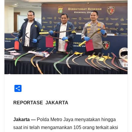
S
h
a
REPORTASE JAKARTA
r
e
Jakarta —
Polda Metro Jaya menyatakan hingga
saat ini telah mengamankan 105 orang terkait aksi