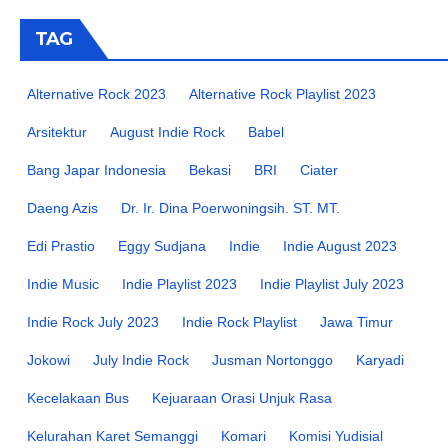
TAG
Alternative Rock 2023
Alternative Rock Playlist 2023
Arsitektur
August Indie Rock
Babel
Bang Japar Indonesia
Bekasi
BRI
Ciater
Daeng Azis
Dr. Ir. Dina Poerwoningsih. ST. MT.
Edi Prastio
Eggy Sudjana
Indie
Indie August 2023
Indie Music
Indie Playlist 2023
Indie Playlist July 2023
Indie Rock July 2023
Indie Rock Playlist
Jawa Timur
Jokowi
July Indie Rock
Jusman Nortonggo
Karyadi
Kecelakaan Bus
Kejuaraan Orasi Unjuk Rasa
Kelurahan Karet Semanggi
Komari
Komisi Yudisial