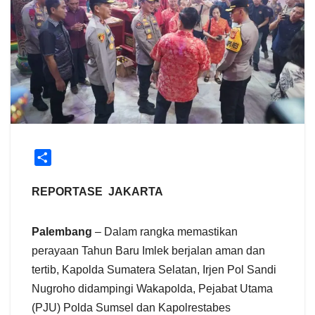
S
h
a
REPORTASE JAKARTA
r
e
Palembang
– Dalam rangka memastikan
perayaan Tahun Baru Imlek berjalan aman dan
tertib, Kapolda Sumatera Selatan, Irjen Pol Sandi
Nugroho didampingi Wakapolda, Pejabat Utama
(PJU) Polda Sumsel dan Kapolrestabes