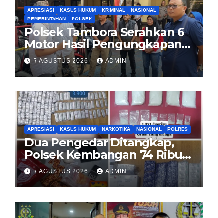
APRESIASI
KASUS HUKUM
KRIMINAL
NASIONAL
PEMERINTAHAN
POLSEK
Polsek Tambora Serahkan 6
Motor Hasil Pengungkapan
Kasus Curanmor Kepada
7 AGUSTUS 2026
ADMIN
Pemilik Yang sah
APRESIASI
KASUS HUKUM
NARKOTIKA
NASIONAL
POLRES
Dua Pengedar Ditangkap,
Polsek Kembangan 74 Ribu
Obat Keras, Sabu Hingga
7 AGUSTUS 2026
ADMIN
Puluhan Vape Etomidate
Diamankan