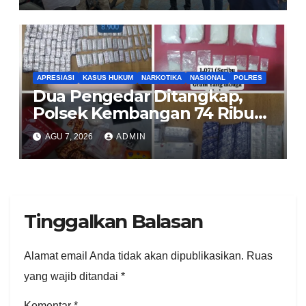
APRESIASI
KASUS HUKUM
NARKOTIKA
NASIONAL
POLRES
Dua Pengedar Ditangkap,
Polsek Kembangan 74 Ribu
Obat Keras, Sabu Hingga
AGU 7, 2026
ADMIN
Puluhan Vape Etomidate
Diamankan
Tinggalkan Balasan
Alamat email Anda tidak akan dipublikasikan.
Ruas
yang wajib ditandai
*
Komentar
*