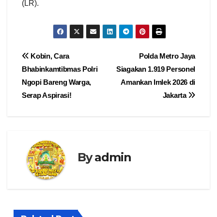
(LR).
Navigasi
Kobin, Cara
Polda Metro Jaya
Bhabinkamtibmas Polri
Siagakan 1.919 Personel
pos
Ngopi Bareng Warga,
Amankan Imlek 2026 di
Serap Aspirasi!
Jakarta
By
admin