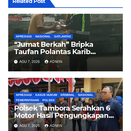
Related Post
APRESIASI
NASIONAL
SATLANTAS
“Jumat Berkah” Bripka
Taufan Polantas Karib
Bagikan Nasi Kotak untuk
AGU 7, 2026
ADMIN
Sopir Truk yang Mogok di KM
00 Pondok Aren
APRESIASI
KASUS HUKUM
KRIMINAL
NASIONAL
PEMERINTAHAN
POLSEK
Polsek Tambora Serahkan 6
Motor Hasil Pengungkapan
Kasus Curanmor Kepada
AGU 7, 2026
ADMIN
Pemilik Yang sah