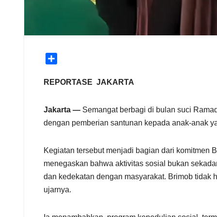
S
h
a
REPORTASE JAKARTA
r
e
Jakarta —
Semangat berbagi di bulan suci Ramad
dengan pemberian santunan kepada anak-anak yati
Kegiatan tersebut menjadi bagian dari komitmen B
menegaskan bahwa aktivitas sosial bukan sekada
dan kedekatan dengan masyarakat. Brimob tidak h
ujarnya.