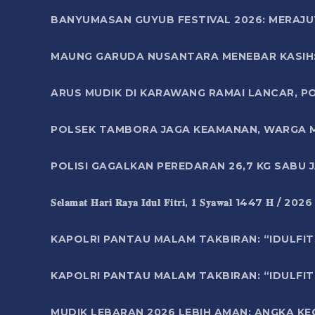
BANYUMASAN GUYUB FESTIVAL 2026: MERAJU
MAUNG GARUDA NUSANTARA MENEBAR KASIH: 
ARUS MUDIK DI KARAWANG RAMAI LANCAR, P
POLSEK TAMBORA JAGA KEAMANAN, WARGA M
POLISI GAGALKAN PEREDARAN 26,7 KG SABU
𝐒𝐞𝐥𝐚𝐦𝐚𝐭 𝐇𝐚𝐫𝐢 𝐑𝐚𝐲𝐚 𝐈𝐝𝐮𝐥 𝐅𝐢𝐭𝐫𝐢, 𝟏 𝐒𝐲𝐚𝐰𝐚𝐥 1447 𝐇 / 202
KAPOLRI PANTAU MALAM TAKBIRAN: “IDULFIT
KAPOLRI PANTAU MALAM TAKBIRAN: “IDULFIT
MUDIK LEBARAN 2026 LEBIH AMAN: ANGKA K