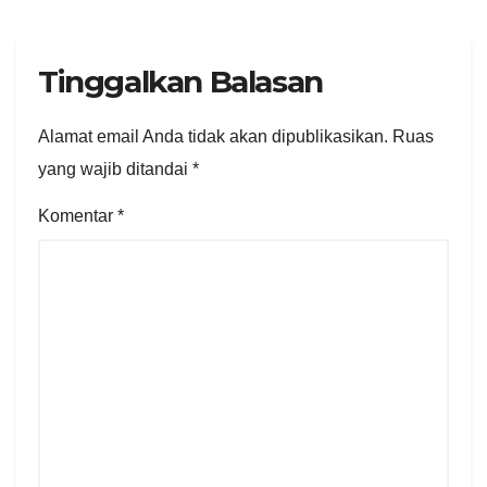
Tinggalkan Balasan
Alamat email Anda tidak akan dipublikasikan.
Ruas
yang wajib ditandai
*
Komentar
*