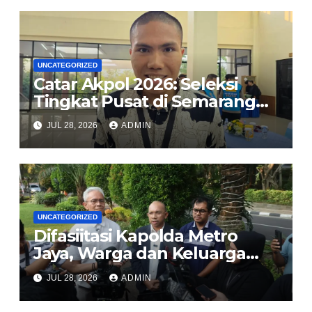
Lindungi Perempuan dan
Anak dari TPPO
UNCATEGORIZED
Catar Akpol 2026: Seleksi
Tingkat Pusat di Semarang
Usung Prinsip BETAH, Polri
JUL 28, 2026
ADMIN
Komitmen Rekrutmen Bersih
dan Transparan
UNCATEGORIZED
Difasiitasi Kapolda Metro
Jaya, Warga dan Keluarga
Korban Imbau Jaga
JUL 28, 2026
ADMIN
Kondusivitas