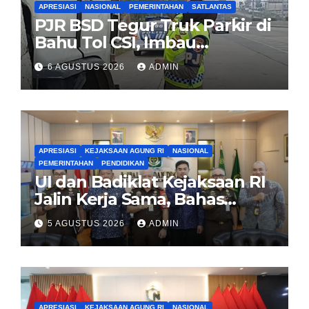
APRESIASI
NASIONAL
PEMERINTAHAN
SATLANTAS
PJR BSD Tegur Truk Parkir di
Bahu Tol CSI, Imbau
Pengendara Tertib
6 AGUSTUS 2026
ADMIN
APRESIASI
KEJAKSAAN AGUNG RI
NASIONAL
PEMERINTAHAN
PENDIDIKAN
UI dan Badiklat Kejaksaan RI
Jalin Kerja Sama, Bahas
Pembentukan Pusat Studi
5 AGUSTUS 2026
ADMIN
Kajian Kejaksaan
APRESIASI
KEJAKSAAN AGUNG RI
NASIONAL