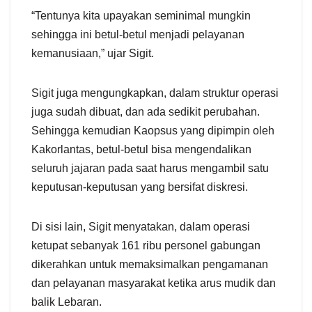
“Tentunya kita upayakan seminimal mungkin
sehingga ini betul-betul menjadi pelayanan
kemanusiaan,” ujar Sigit.
Sigit juga mengungkapkan, dalam struktur operasi
juga sudah dibuat, dan ada sedikit perubahan.
Sehingga kemudian Kaopsus yang dipimpin oleh
Kakorlantas, betul-betul bisa mengendalikan
seluruh jajaran pada saat harus mengambil satu
keputusan-keputusan yang bersifat diskresi.
Di sisi lain, Sigit menyatakan, dalam operasi
ketupat sebanyak 161 ribu personel gabungan
dikerahkan untuk memaksimalkan pengamanan
dan pelayanan masyarakat ketika arus mudik dan
balik Lebaran.