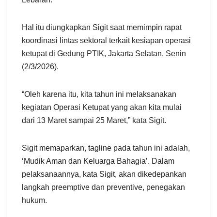
Hal itu diungkapkan Sigit saat memimpin rapat
koordinasi lintas sektoral terkait kesiapan operasi
ketupat di Gedung PTIK, Jakarta Selatan, Senin
(2/3/2026).
“Oleh karena itu, kita tahun ini melaksanakan
kegiatan Operasi Ketupat yang akan kita mulai
dari 13 Maret sampai 25 Maret,” kata Sigit.
Sigit memaparkan, tagline pada tahun ini adalah,
‘Mudik Aman dan Keluarga Bahagia’. Dalam
pelaksanaannya, kata Sigit, akan dikedepankan
langkah preemptive dan preventive, penegakan
hukum.