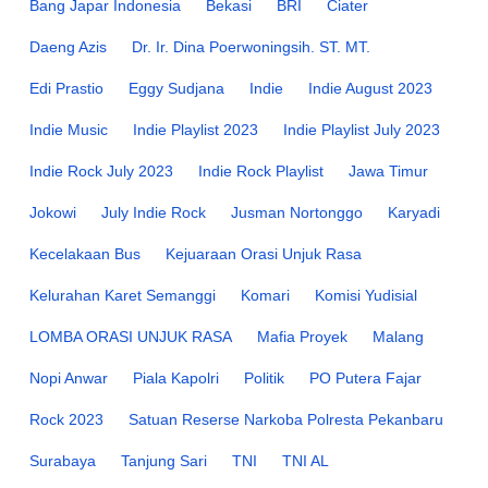
Bang Japar Indonesia
Bekasi
BRI
Ciater
Daeng Azis
Dr. Ir. Dina Poerwoningsih. ST. MT.
Edi Prastio
Eggy Sudjana
Indie
Indie August 2023
Indie Music
Indie Playlist 2023
Indie Playlist July 2023
Indie Rock July 2023
Indie Rock Playlist
Jawa Timur
Jokowi
July Indie Rock
Jusman Nortonggo
Karyadi
Kecelakaan Bus
Kejuaraan Orasi Unjuk Rasa
Kelurahan Karet Semanggi
Komari
Komisi Yudisial
LOMBA ORASI UNJUK RASA
Mafia Proyek
Malang
Nopi Anwar
Piala Kapolri
Politik
PO Putera Fajar
Rock 2023
Satuan Reserse Narkoba Polresta Pekanbaru
Surabaya
Tanjung Sari
TNI
TNI AL