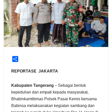
S
h
a
REPORTASE JAKARTA
r
e
Kabupaten Tangerang
– Sebagai bentuk
kepedulian dan empati kepada masyarakat,
Bhabinkamtibmas Polsek Pasar Kemis bersama
Babinsa melaksanakan kegiatan sambang dan