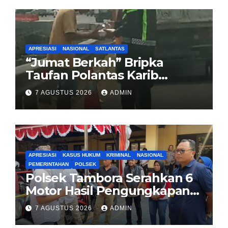
APRESIASI
NASIONAL
SATLANTAS
“Jumat Berkah” Bripka
Taufan Polantas Karib
Bagikan Nasi Kotak untuk
7 AGUSTUS 2026
ADMIN
Sopir Truk yang Mogok di KM
00 Pondok Aren
APRESIASI
KASUS HUKUM
KRIMINAL
NASIONAL
PEMERINTAHAN
POLSEK
Polsek Tambora Serahkan 6
Motor Hasil Pengungkapan
Kasus Curanmor Kepada
7 AGUSTUS 2026
ADMIN
Pemilik Yang sah