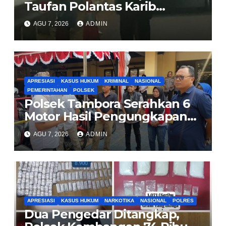
Taufan Polantas Karib
Bagikan Nasi Kotak untuk
AGU 7, 2026
ADMIN
Sopir Truk yang Mogok di KM
00 Pondok Aren
APRESIASI
KASUS HUKUM
KRIMINAL
NASIONAL
PEMERINTAHAN
POLSEK
Polsek Tambora Serahkan 6
Motor Hasil Pengungkapan
Kasus Curanmor Kepada
AGU 7, 2026
ADMIN
Pemilik Yang sah
APRESIASI
KASUS HUKUM
NARKOTIKA
NASIONAL
POLRES
Dua Pengedar Ditangkap,