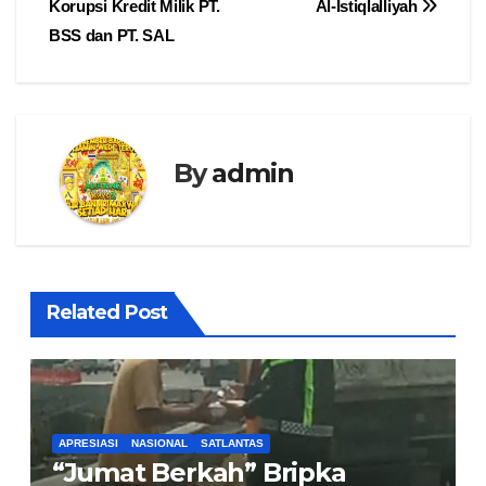
Korupsi Kredit Milik PT.
Al-Istiqlalliyah
BSS dan PT. SAL
By
admin
Related Post
APRESIASI
NASIONAL
SATLANTAS
“Jumat Berkah” Bripka