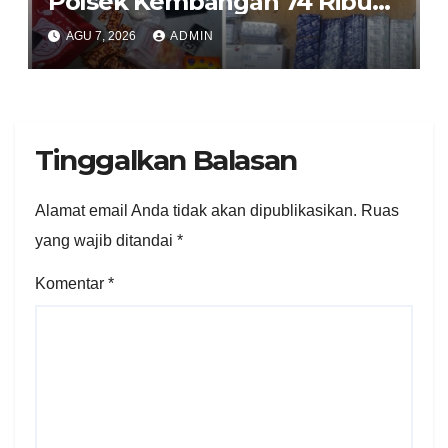
Polsek Kembangan 74 Ribu
Obat Keras, Sabu Hingga
AGU 7, 2026
ADMIN
Puluhan Vape Etomidate
Diamankan
Tinggalkan Balasan
Alamat email Anda tidak akan dipublikasikan.
Ruas
yang wajib ditandai
*
Komentar
*