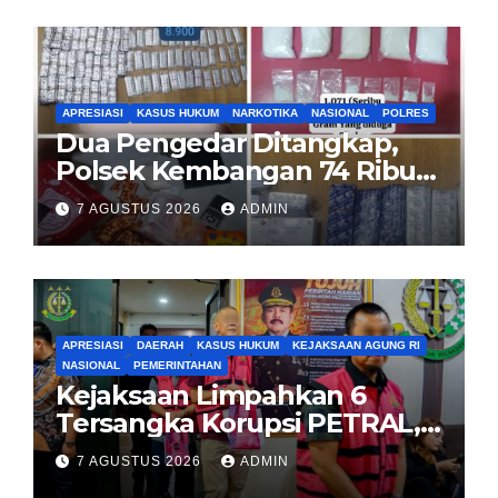
APRESIASI
KASUS HUKUM
NARKOTIKA
NASIONAL
POLRES
Dua Pengedar Ditangkap,
Polsek Kembangan 74 Ribu
Obat Keras, Sabu Hingga
7 AGUSTUS 2026
ADMIN
Puluhan Vape Etomidate
Diamankan
APRESIASI
DAERAH
KASUS HUKUM
KEJAKSAAN AGUNG RI
NASIONAL
PEMERINTAHAN
Kejaksaan Limpahkan 6
Tersangka Korupsi PETRAL,
PES dan ISC ke PN Tipikor
7 AGUSTUS 2026
ADMIN
Jakarta Pusat