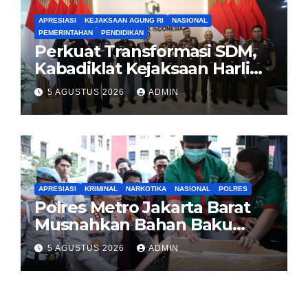
APRESIASI
KEJAKSAAN AGUNG RI
NASIONAL
PEMERINTAHAN
PENDIDIKAN
Perkuat Transformasi SDM,
Kabadiklat Kejaksaan Harli
Siregar Jalin Sinergi dengan
5 AGUSTUS 2026
ADMIN
LAN RI
APRESIASI
KRIMINAL
NARKOTIKA
NASIONAL
POLRES
Polres Metro Jakarta Barat
Musnahkan Bahan Baku
Narkotika 1,1 Ton
5 AGUSTUS 2026
ADMIN
Carisoprodol, Selamatkan 3,5
Juta Jiwa