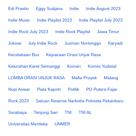
Edi Prastio
Eggy Sudjana
Indie
Indie August 2023
Indie Music
Indie Playlist 2023
Indie Playlist July 2023
Indie Rock July 2023
Indie Rock Playlist
Jawa Timur
Jokowi
July Indie Rock
Jusman Nortonggo
Karyadi
Kecelakaan Bus
Kejuaraan Orasi Unjuk Rasa
Kelurahan Karet Semanggi
Komari
Komisi Yudisial
LOMBA ORASI UNJUK RASA
Mafia Proyek
Malang
Nopi Anwar
Piala Kapolri
Politik
PO Putera Fajar
Rock 2023
Satuan Reserse Narkoba Polresta Pekanbaru
Surabaya
Tanjung Sari
TNI
TNI AL
Universitas Merdeka
UNMER