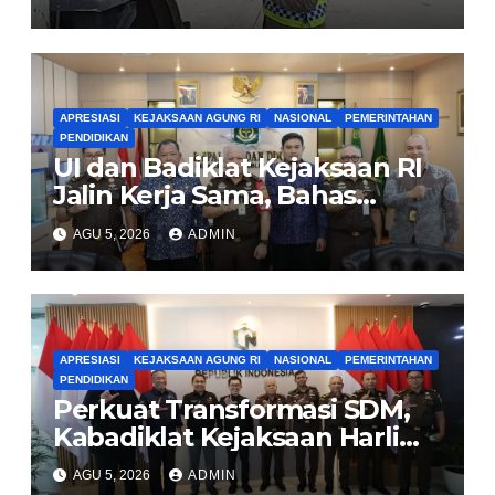
APRESIASI
KEJAKSAAN AGUNG RI
NASIONAL
PEMERINTAHAN
PENDIDIKAN
UI dan Badiklat Kejaksaan RI
Jalin Kerja Sama, Bahas
Pembentukan Pusat Studi
AGU 5, 2026
ADMIN
Kajian Kejaksaan
APRESIASI
KEJAKSAAN AGUNG RI
NASIONAL
PEMERINTAHAN
PENDIDIKAN
Perkuat Transformasi SDM,
Kabadiklat Kejaksaan Harli
Siregar Jalin Sinergi dengan
AGU 5, 2026
ADMIN
LAN RI