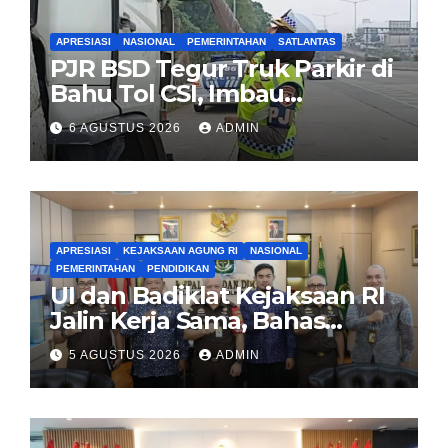
APRESIASI
NASIONAL
PEMERINTAHAN
SATLANTAS
PJR BSD Tegur Truk Parkir di
Bahu Tol CSI, Imbau
Pengendara Tertib
6 AGUSTUS 2026
ADMIN
APRESIASI
KEJAKSAAN AGUNG RI
NASIONAL
PEMERINTAHAN
PENDIDIKAN
UI dan Badiklat Kejaksaan RI
Jalin Kerja Sama, Bahas
Pembentukan Pusat Studi
5 AGUSTUS 2026
ADMIN
Kajian Kejaksaan