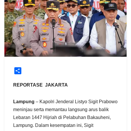
S
h
a
REPORTASE JAKARTA
r
e
Lampung
– Kapolri Jenderal Listyo Sigit Prabowo
meninjau serta memantau langsung arus balik
Lebaran 1447 Hijriah di Pelabuhan Bakauheni,
Lampung. Dalam kesempatan ini, Sigit