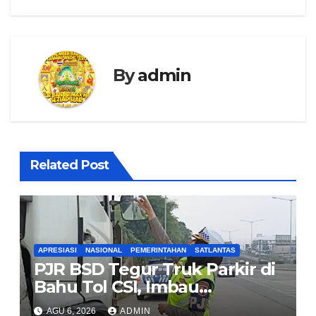
By
admin
Related Post
APRESIASI
NASIONAL
PEMERINTAHAN
SATLANTAS
PJR BSD Tegur Truk Parkir di
Bahu Tol CSI, Imbau
Pengendara Tertib
AGU 6, 2026
ADMIN