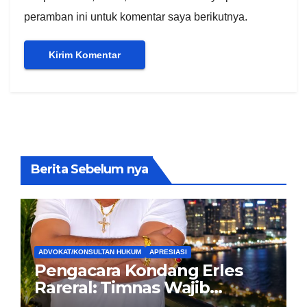
peramban ini untuk komentar saya berikutnya.
Berita Sebelum nya
ADVOKAT/KONSULTAN HUKUM
APRESIASI
Pengacara Kondang Erles
Rareral: Timnas Wajib
Menang Lawan Singapura,