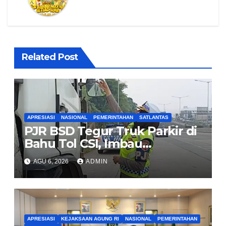
Related Post
APRESIASI
NASIONAL
PEMERINTAHAN
SATLANTAS
PJR BSD Tegur Truk Parkir di
Bahu Tol CSI, Imbau
Pengendara Tertib
AGU 6, 2026
ADMIN
APRESIASI
KEJAKSAAN AGUNG RI
NASIONAL
PEMERINTAHAN