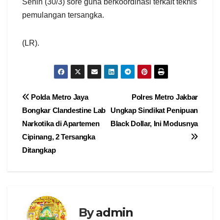
Senin (30/3) sore guna berkoordinasi terkait teknis
pemulangan tersangka.
(LR).
Navigasi
Polda Metro Jaya
Polres Metro Jakbar
Bongkar Clandestine Lab
Ungkap Sindikat Penipuan
pos
Narkotika di Apartemen
Black Dollar, Ini Modusnya
Cipinang, 2 Tersangka
Ditangkap
By
admin