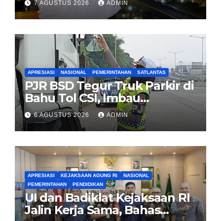
7 AGUSTUS 2026
ADMIN
Jadi Kado HUT Kemerdekaan
untuk Rakyat
APRESIASI
NASIONAL
PEMERINTAHAN
SATLANTAS
PJR BSD Tegur Truk Parkir di
Bahu Tol CSI, Imbau
Pengendara Tertib
6 AGUSTUS 2026
ADMIN
APRESIASI
KEJAKSAAN AGUNG RI
NASIONAL
PEMERINTAHAN
PENDIDIKAN
UI dan Badiklat Kejaksaan RI
Jalin Kerja Sama, Bahas