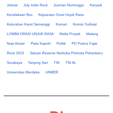
Jokowi
July Indie Rock
Jusman Nortonggo
Karyadi
Kecelakaan Bus
Kejuaraan Orasi Unjuk Rasa
Kelurahan Karet Semanggi
Komari
Komisi Yudisial
LOMBA ORASI UNJUK RASA
Mafia Proyek
Malang
Nopi Anwar
Piala Kapolri
Politik
PO Putera Fajar
Rock 2023
Satuan Reserse Narkoba Polresta Pekanbaru
Surabaya
Tanjung Sari
TNI
TNI AL
Universitas Merdeka
UNMER