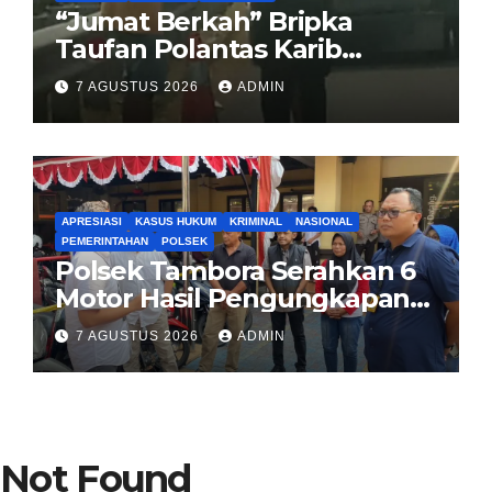
“Jumat Berkah” Bripka
Taufan Polantas Karib
Bagikan Nasi Kotak untuk
7 AGUSTUS 2026
ADMIN
Sopir Truk yang Mogok di KM
00 Pondok Aren
APRESIASI
KASUS HUKUM
KRIMINAL
NASIONAL
PEMERINTAHAN
POLSEK
Polsek Tambora Serahkan 6
Motor Hasil Pengungkapan
Kasus Curanmor Kepada
7 AGUSTUS 2026
ADMIN
Pemilik Yang sah
Not Found