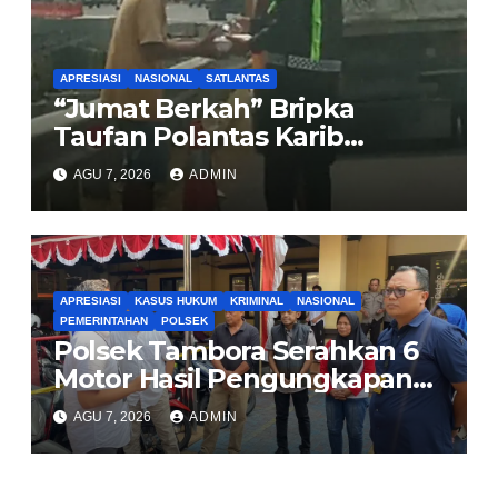
Rp321 Miliar
APRESIASI
NASIONAL
SATLANTAS
“Jumat Berkah” Bripka
Taufan Polantas Karib
Bagikan Nasi Kotak untuk
AGU 7, 2026
ADMIN
Sopir Truk yang Mogok di KM
00 Pondok Aren
APRESIASI
KASUS HUKUM
KRIMINAL
NASIONAL
PEMERINTAHAN
POLSEK
Polsek Tambora Serahkan 6
Motor Hasil Pengungkapan
Kasus Curanmor Kepada
AGU 7, 2026
ADMIN
Pemilik Yang sah