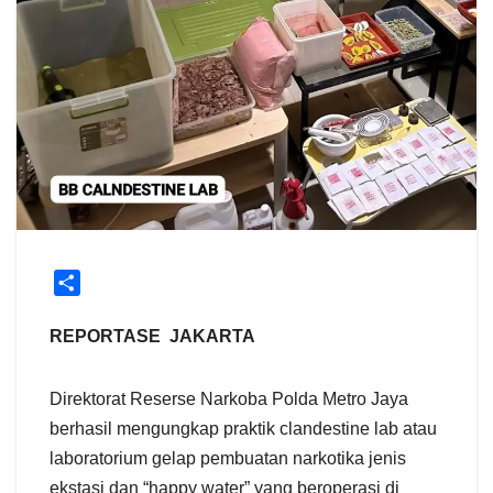
S
h
a
REPORTASE JAKARTA
r
e
Direktorat Reserse Narkoba Polda Metro Jaya
berhasil mengungkap praktik clandestine lab atau
laboratorium gelap pembuatan narkotika jenis
ekstasi dan “happy water” yang beroperasi di