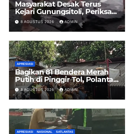
Masyarakat Desak Terus
Kejari Gunungsitoli, Periksa
dan Usut Tuntas Dugaan
8 AGUSTUS 2026
ADMIN
Korupsi Proyek Jalan
Sirombu-Afulu (MYC) Senilai
Rp321 Miliar
APRESIASI
Bagikan 81 Bendera Merah
Putih di Pinggir Tol, Polantas
Karib BSD Ajak Warga Miskin
8 AGUSTUS 2026
ADMIN
Kibarkan Sang Saka
APRESIASI
NASIONAL
SATLANTAS