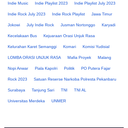
Indie Music
Indie Playlist 2023
Indie Playlist July 2023
Indie Rock July 2023
Indie Rock Playlist
Jawa Timur
Jokowi
July Indie Rock
Jusman Nortonggo
Karyadi
Kecelakaan Bus
Kejuaraan Orasi Unjuk Rasa
Kelurahan Karet Semanggi
Komari
Komisi Yudisial
LOMBA ORASI UNJUK RASA
Mafia Proyek
Malang
Nopi Anwar
Piala Kapolri
Politik
PO Putera Fajar
Rock 2023
Satuan Reserse Narkoba Polresta Pekanbaru
Surabaya
Tanjung Sari
TNI
TNI AL
Universitas Merdeka
UNMER