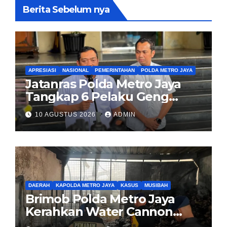
Berita Sebelum nya
APRESIASI
NASIONAL
PEMERINTAHAN
POLDA METRO JAYA
Jatanras Polda Metro Jaya
Tangkap 6 Pelaku Geng
Pembuntit Nasabah Bank,
10 AGUSTUS 2026
ADMIN
Gasak Uang Rp30 Juta
DAERAH
KAPOLDA METRO JAYA
KASUS
MUSIBAH
Brimob Polda Metro Jaya
Kerahkan Water Cannon
Bantu Padamkan Kebakaran