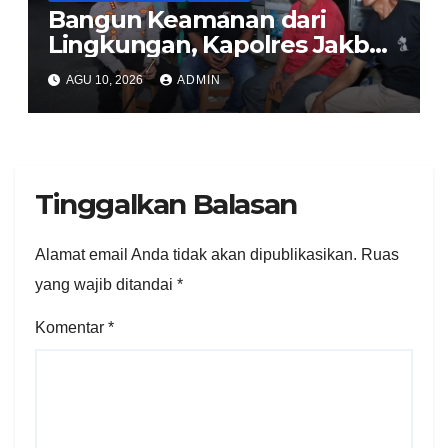
Bangun Keamanan dari
Lingkungan, Kapolres Jakbar
Ajak Warga Cengkareng
AGU 10, 2026
ADMIN
Aktifkan Siskamling
Tinggalkan Balasan
Alamat email Anda tidak akan dipublikasikan.
Ruas
yang wajib ditandai
*
Komentar
*