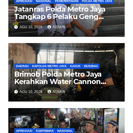
APRESIASI
NASIONAL
PEMERINTAHAN
POLDA METRO JAYA
Jatanras Polda Metro Jaya
Tangkap 6 Pelaku Geng
Pembuntit Nasabah Bank,
AGU 10, 2026
ADMIN
Gasak Uang Rp30 Juta
DAERAH
KAPOLDA METRO JAYA
KASUS
MUSIBAH
Brimob Polda Metro Jaya
Kerahkan Water Cannon
Bantu Padamkan Kebakaran
AGU 10, 2026
ADMIN
Gudang di Kosambi
Tangerang
APRESIASI
KAMTIBMAS
NASIONAL