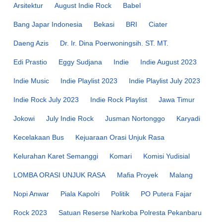
Arsitektur
August Indie Rock
Babel
Bang Japar Indonesia
Bekasi
BRI
Ciater
Daeng Azis
Dr. Ir. Dina Poerwoningsih. ST. MT.
Edi Prastio
Eggy Sudjana
Indie
Indie August 2023
Indie Music
Indie Playlist 2023
Indie Playlist July 2023
Indie Rock July 2023
Indie Rock Playlist
Jawa Timur
Jokowi
July Indie Rock
Jusman Nortonggo
Karyadi
Kecelakaan Bus
Kejuaraan Orasi Unjuk Rasa
Kelurahan Karet Semanggi
Komari
Komisi Yudisial
LOMBA ORASI UNJUK RASA
Mafia Proyek
Malang
Nopi Anwar
Piala Kapolri
Politik
PO Putera Fajar
Rock 2023
Satuan Reserse Narkoba Polresta Pekanbaru