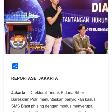
S
h
a
REPORTASE JAKARTA
r
e
Jakarta
– Direktorat Tindak Pidana Siber
Bareskrim Polri menuntaskan penyidikan kasus
SMS Blast phising dengan modus menyerupai