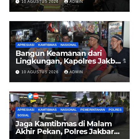
10 AGUSTUS 2026
ADMIN
Gudang di Kosambi
Tangerang
APRESIASI
KAMTIBMAS
NASIONAL
Bangun Keamanan dari
Lingkungan, Kapolres Jakbar
Ajak Warga Cengkareng
10 AGUSTUS 2026
ADMIN
Aktifkan Siskamling
APRESIASI
KAMTIBMAS
NASIONAL
PEMERINTAHAN
POLRES
SOSIAL
Jaga Kamtibmas di Malam
Akhir Pekan, Polres Jakbar