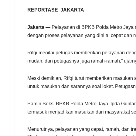
h
a
REPORTASE JAKARTA
r
e
Jakarta —
Pelayanan di BPKB Polda Metro Jaya m
dengan proses pelayanan yang dinilai cepat dan 
Rifqi menilai petugas memberikan pelayanan deng
mudah, dan petugasnya juga ramah-ramah,” ujarn
Meski demikian, Rifqi turut memberikan masukan 
untuk masukan dan sarannya soal loket. Petugasny
Pamin Seksi BPKB Polda Metro Jaya, Ipda Guntar
termasuk menjadikan masukan dari masyarakat se
Menurutnya, pelayanan yang cepat, ramah, dan t