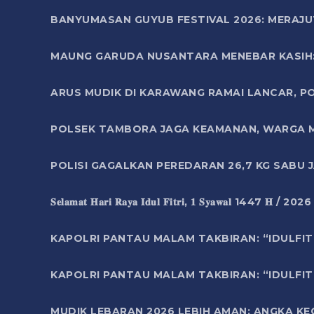
BANYUMASAN GUYUB FESTIVAL 2026: MERAJU
MAUNG GARUDA NUSANTARA MENEBAR KASIH: 
ARUS MUDIK DI KARAWANG RAMAI LANCAR, P
POLSEK TAMBORA JAGA KEAMANAN, WARGA M
POLISI GAGALKAN PEREDARAN 26,7 KG SABU
𝐒𝐞𝐥𝐚𝐦𝐚𝐭 𝐇𝐚𝐫𝐢 𝐑𝐚𝐲𝐚 𝐈𝐝𝐮𝐥 𝐅𝐢𝐭𝐫𝐢, 𝟏 𝐒𝐲𝐚𝐰𝐚𝐥 1447 𝐇 / 202
KAPOLRI PANTAU MALAM TAKBIRAN: “IDULFIT
KAPOLRI PANTAU MALAM TAKBIRAN: “IDULFIT
MUDIK LEBARAN 2026 LEBIH AMAN: ANGKA K