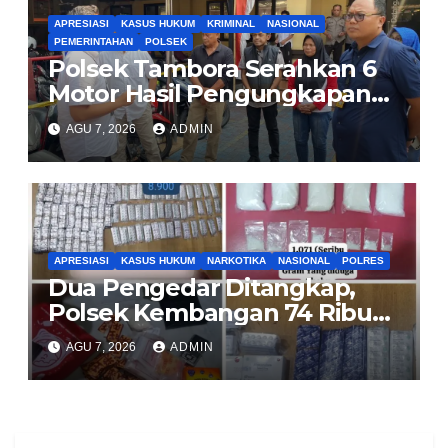
APRESIASI
KASUS HUKUM
KRIMINAL
NASIONAL
PEMERINTAHAN
POLSEK
Polsek Tambora Serahkan 6
Motor Hasil Pengungkapan
Kasus Curanmor Kepada
AGU 7, 2026
ADMIN
Pemilik Yang sah
APRESIASI
KASUS HUKUM
NARKOTIKA
NASIONAL
POLRES
Dua Pengedar Ditangkap,
Polsek Kembangan 74 Ribu
Obat Keras, Sabu Hingga
AGU 7, 2026
ADMIN
Puluhan Vape Etomidate
Diamankan