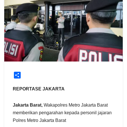
S
h
a
REPORTASE JAKARTA
r
e
Jakarta Barat,
Wakapolres Metro Jakarta Barat
memberikan pengarahan kepada personil jajaran
Polres Metro Jakarta Barat