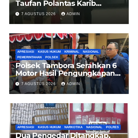
Taufan Polantas Karib
Bagikan Nasi Kotak untuk
7 AGUSTUS 2026
ADMIN
Sopir Truk yang Mogok di KM
00 Pondok Aren
APRESIASI
KASUS HUKUM
KRIMINAL
NASIONAL
PEMERINTAHAN
POLSEK
Polsek Tambora Serahkan 6
Motor Hasil Pengungkapan
Kasus Curanmor Kepada
7 AGUSTUS 2026
ADMIN
Pemilik Yang sah
APRESIASI
KASUS HUKUM
NARKOTIKA
NASIONAL
POLRES
Dua Pengedar Ditangkap,