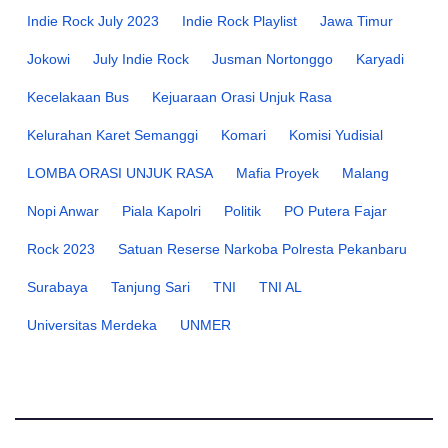
Indie Rock July 2023
Indie Rock Playlist
Jawa Timur
Jokowi
July Indie Rock
Jusman Nortonggo
Karyadi
Kecelakaan Bus
Kejuaraan Orasi Unjuk Rasa
Kelurahan Karet Semanggi
Komari
Komisi Yudisial
LOMBA ORASI UNJUK RASA
Mafia Proyek
Malang
Nopi Anwar
Piala Kapolri
Politik
PO Putera Fajar
Rock 2023
Satuan Reserse Narkoba Polresta Pekanbaru
Surabaya
Tanjung Sari
TNI
TNI AL
Universitas Merdeka
UNMER