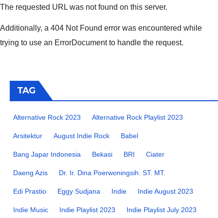
The requested URL was not found on this server.
Additionally, a 404 Not Found error was encountered while
trying to use an ErrorDocument to handle the request.
TAG
Alternative Rock 2023
Alternative Rock Playlist 2023
Arsitektur
August Indie Rock
Babel
Bang Japar Indonesia
Bekasi
BRI
Ciater
Daeng Azis
Dr. Ir. Dina Poerwoningsih. ST. MT.
Edi Prastio
Eggy Sudjana
Indie
Indie August 2023
Indie Music
Indie Playlist 2023
Indie Playlist July 2023