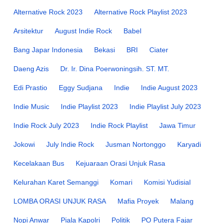
Alternative Rock 2023
Alternative Rock Playlist 2023
Arsitektur
August Indie Rock
Babel
Bang Japar Indonesia
Bekasi
BRI
Ciater
Daeng Azis
Dr. Ir. Dina Poerwoningsih. ST. MT.
Edi Prastio
Eggy Sudjana
Indie
Indie August 2023
Indie Music
Indie Playlist 2023
Indie Playlist July 2023
Indie Rock July 2023
Indie Rock Playlist
Jawa Timur
Jokowi
July Indie Rock
Jusman Nortonggo
Karyadi
Kecelakaan Bus
Kejuaraan Orasi Unjuk Rasa
Kelurahan Karet Semanggi
Komari
Komisi Yudisial
LOMBA ORASI UNJUK RASA
Mafia Proyek
Malang
Nopi Anwar
Piala Kapolri
Politik
PO Putera Fajar