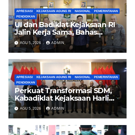
APRESIASI
KEJAKSAAN AGUNG RI
NASIONAL
PEMERINTAHAN
PENDIDIKAN
UI dan Badiklat Kejaksaan RI
Jalin Kerja Sama, Bahas
Pembentukan Pusat Studi
AGU 5, 2026
ADMIN
Kajian Kejaksaan
APRESIASI
KEJAKSAAN AGUNG RI
NASIONAL
PEMERINTAHAN
PENDIDIKAN
Perkuat Transformasi SDM,
Kabadiklat Kejaksaan Harli
Siregar Jalin Sinergi dengan
AGU 5, 2026
ADMIN
LAN RI