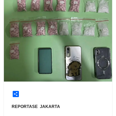
S
h
a
REPORTASE JAKARTA
r