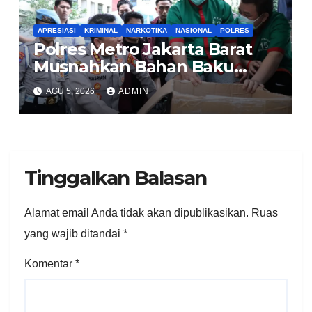
APRESIASI
KRIMINAL
NARKOTIKA
NASIONAL
POLRES
Polres Metro Jakarta Barat
Musnahkan Bahan Baku
Narkotika 1,1 Ton
AGU 5, 2026
ADMIN
Carisoprodol, Selamatkan 3,5
Juta Jiwa
Tinggalkan Balasan
Alamat email Anda tidak akan dipublikasikan.
Ruas
yang wajib ditandai
*
Komentar
*