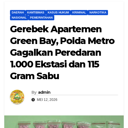
DAERAH
KAMTIBMAS
KASUS HUKUM
KRIMINAL
NARKOTIKA
NASIONAL
PEMERINTAHAN
Gerebek Apartemen
Green Bay, Polda Metro
Gagalkan Peredaran
1.000 Ekstasi dan 115
Gram Sabu
By
admin
MEI 12, 2026