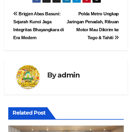
Navigasi
Brigjen Abas Basuni:
Polda Metro Ungkap
Sejarah Kunci Jaga
Jaringan Penadah, Ribuan
pos
Integritas Bhayangkara di
Motor Mau Dikirim ke
Era Modern
Togo & Tahiti
By
admin
Related Post