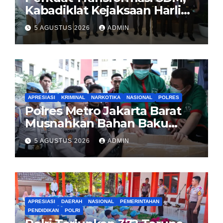
Kabadiklat Kejaksaan Harli
Siregar Jalin Sinergi dengan
5 AGUSTUS 2026
ADMIN
LAN RI
APRESIASI
KRIMINAL
NARKOTIKA
NASIONAL
POLRES
Polres Metro Jakarta Barat
Musnahkan Bahan Baku
Narkotika 1,1 Ton
5 AGUSTUS 2026
ADMIN
Carisoprodol, Selamatkan 3,5
Juta Jiwa
APRESIASI
DAERAH
NASIONAL
PEMERINTAHAN
PENDIDIKAN
POLRI