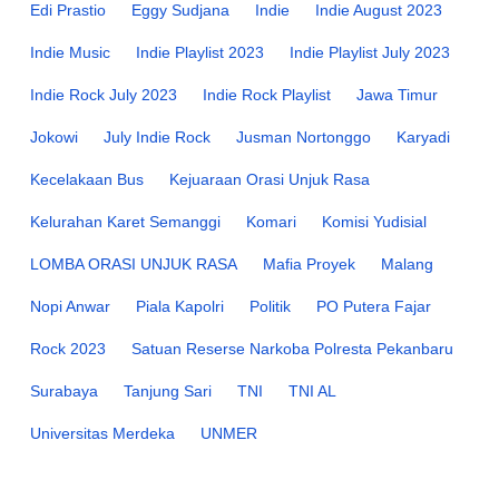
Edi Prastio
Eggy Sudjana
Indie
Indie August 2023
Indie Music
Indie Playlist 2023
Indie Playlist July 2023
Indie Rock July 2023
Indie Rock Playlist
Jawa Timur
Jokowi
July Indie Rock
Jusman Nortonggo
Karyadi
Kecelakaan Bus
Kejuaraan Orasi Unjuk Rasa
Kelurahan Karet Semanggi
Komari
Komisi Yudisial
LOMBA ORASI UNJUK RASA
Mafia Proyek
Malang
Nopi Anwar
Piala Kapolri
Politik
PO Putera Fajar
Rock 2023
Satuan Reserse Narkoba Polresta Pekanbaru
Surabaya
Tanjung Sari
TNI
TNI AL
Universitas Merdeka
UNMER