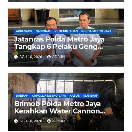
APRESIASI
NASIONAL
PEMERINTAHAN
POLDA METRO JAYA
Jatanras Polda Metro Jaya
Tangkap 6 Pelaku Geng
Pembuntit Nasabah Bank,
AGU 10, 2026
ADMIN
Gasak Uang Rp30 Juta
DAERAH
KAPOLDA METRO JAYA
KASUS
MUSIBAH
Brimob Polda Metro Jaya
Kerahkan Water Cannon
Bantu Padamkan Kebakaran
AGU 10, 2026
ADMIN
Gudang di Kosambi