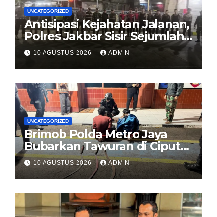
UNCATEGORIZED
Antisipasi Kejahatan Jalanan,
Polres Jakbar Sisir Sejumlah
Ruas Jalan Lewat Patroli
10 AGUSTUS 2026
ADMIN
Mobile
UNCATEGORIZED
Brimob Polda Metro Jaya
Bubarkan Tawuran di Ciputat
Timur, 2 Pemuda dan 3
10 AGUSTUS 2026
ADMIN
Celurit Diamankan