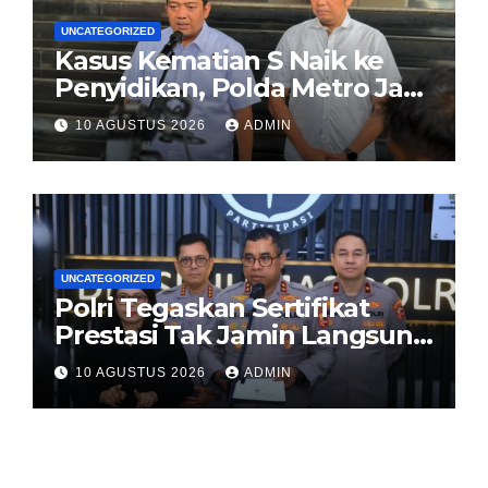
UNCATEGORIZED
Kasus Kematian S Naik ke
Penyidikan, Polda Metro Jaya
Jadwalkan Ekshumasi 12
10 AGUSTUS 2026
ADMIN
Agustus
UNCATEGORIZED
Polri Tegaskan Sertifikat
Prestasi Tak Jamin Langsung
Diterima, Tetap Wajib Ikuti
10 AGUSTUS 2026
ADMIN
Seluruh Tahapan Seleksi