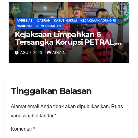
APRESIASI
DAERAH
KASUS HUKUM
KEJAKSAAN AGUNG RI
NASIONAL
PEMERINTAHAN
Kejaksaan Limpahkan 6
Tersangka Korupsi PETRAL,
PES dan ISC ke PN Tipikor
AGU 7, 2026
ADMIN
Jakarta Pusat
Tinggalkan Balasan
Alamat email Anda tidak akan dipublikasikan.
Ruas
yang wajib ditandai
*
Komentar
*