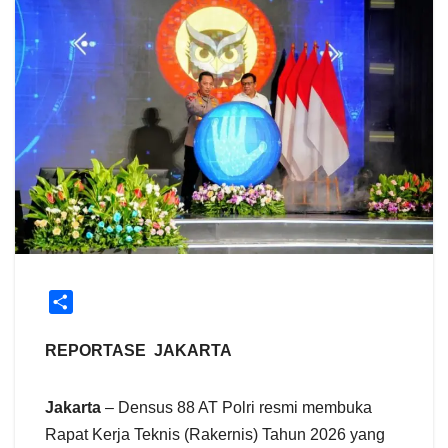
S
h
a
REPORTASE JAKARTA
r
e
Jakarta
– Densus 88 AT Polri resmi membuka
Rapat Kerja Teknis (Rakernis) Tahun 2026 yang