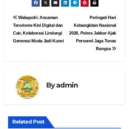
Navigasi
Wakapolri: Ancaman
Peringati Hari
Terorisme Kini Digital dan
Kebangkitan Nasional
pos
Cair, Kolaborasi Lindungi
2026, Polres Jakbar Ajak
Generasi Muda Jadi Kunci
Personel Jaga Tunas
Bangsa
By
admin
Related Post