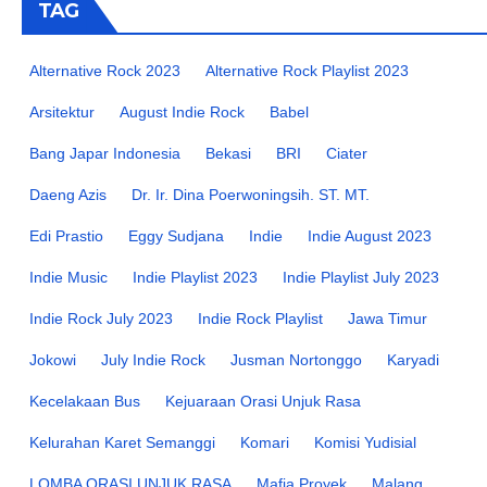
TAG
Alternative Rock 2023
Alternative Rock Playlist 2023
Arsitektur
August Indie Rock
Babel
Bang Japar Indonesia
Bekasi
BRI
Ciater
Daeng Azis
Dr. Ir. Dina Poerwoningsih. ST. MT.
Edi Prastio
Eggy Sudjana
Indie
Indie August 2023
Indie Music
Indie Playlist 2023
Indie Playlist July 2023
Indie Rock July 2023
Indie Rock Playlist
Jawa Timur
Jokowi
July Indie Rock
Jusman Nortonggo
Karyadi
Kecelakaan Bus
Kejuaraan Orasi Unjuk Rasa
Kelurahan Karet Semanggi
Komari
Komisi Yudisial
LOMBA ORASI UNJUK RASA
Mafia Proyek
Malang