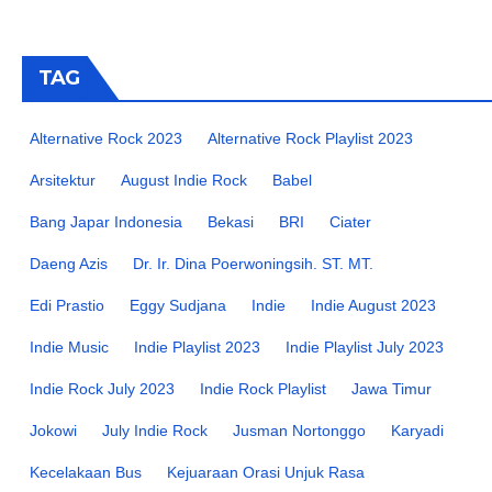
TAG
Alternative Rock 2023
Alternative Rock Playlist 2023
Arsitektur
August Indie Rock
Babel
Bang Japar Indonesia
Bekasi
BRI
Ciater
Daeng Azis
Dr. Ir. Dina Poerwoningsih. ST. MT.
Edi Prastio
Eggy Sudjana
Indie
Indie August 2023
Indie Music
Indie Playlist 2023
Indie Playlist July 2023
Indie Rock July 2023
Indie Rock Playlist
Jawa Timur
Jokowi
July Indie Rock
Jusman Nortonggo
Karyadi
Kecelakaan Bus
Kejuaraan Orasi Unjuk Rasa