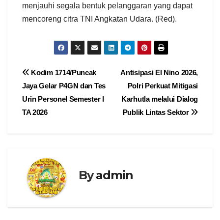
menjauhi segala bentuk pelanggaran yang dapat
mencoreng citra TNI Angkatan Udara. (Red).
Navigasi
Kodim 1714/Puncak
Antisipasi El Nino 2026,
Jaya Gelar P4GN dan Tes
Polri Perkuat Mitigasi
pos
Urin Personel Semester I
Karhutla melalui Dialog
TA 2026
Publik Lintas Sektor
By
admin