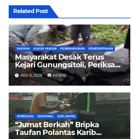
Related Post
DAERAH
KASUS HUKUM
PEMBANGUNAN
PEMERINTAHAN
Masyarakat Desak Terus
Kejari Gunungsitoli, Periksa
dan Usut Tuntas Dugaan
AGU 8, 2026
ADMIN
Korupsi Proyek Jalan
Sirombu-Afulu (MYC) Senilai
Rp321 Miliar
APRESIASI
NASIONAL
SATLANTAS
“Jumat Berkah” Bripka
Taufan Polantas Karib