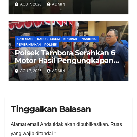
Bagikan Nasi Kotak untuk
AGU 7, 2026
ADMIN
Sopir Truk yang Mogok di KM
00 Pondok Aren
APRESIASI
KASUS HUKUM
KRIMINAL
NASIONAL
PEMERINTAHAN
POLSEK
Polsek Tambora Serahkan 6
Motor Hasil Pengungkapan
Kasus Curanmor Kepada
AGU 7, 2026
ADMIN
Pemilik Yang sah
Tinggalkan Balasan
Alamat email Anda tidak akan dipublikasikan.
Ruas
yang wajib ditandai
*