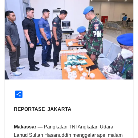
S
h
a
REPORTASE JAKARTA
r
e
Makassar —
Pangkalan TNI Angkatan Udara
Lanud Sultan Hasanuddin menggelar apel malam