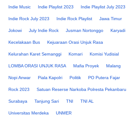
Indie Music
Indie Playlist 2023
Indie Playlist July 2023
Indie Rock July 2023
Indie Rock Playlist
Jawa Timur
Jokowi
July Indie Rock
Jusman Nortonggo
Karyadi
Kecelakaan Bus
Kejuaraan Orasi Unjuk Rasa
Kelurahan Karet Semanggi
Komari
Komisi Yudisial
LOMBA ORASI UNJUK RASA
Mafia Proyek
Malang
Nopi Anwar
Piala Kapolri
Politik
PO Putera Fajar
Rock 2023
Satuan Reserse Narkoba Polresta Pekanbaru
Surabaya
Tanjung Sari
TNI
TNI AL
Universitas Merdeka
UNMER