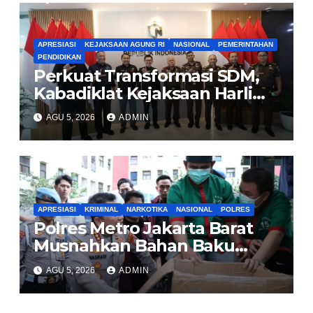
APRESIASI
KEJAKSAAN AGUNG RI
NASIONAL
PEMERINTAHAN
PENDIDIKAN
Perkuat Transformasi SDM,
Kabadiklat Kejaksaan Harli
Siregar Jalin Sinergi dengan
AGU 5, 2026
ADMIN
LAN RI
APRESIASI
KRIMINAL
NARKOTIKA
NASIONAL
POLRES
Polres Metro Jakarta Barat
Musnahkan Bahan Baku
Narkotika 1,1 Ton
AGU 5, 2026
ADMIN
Carisoprodol, Selamatkan 3,5
Juta Jiwa