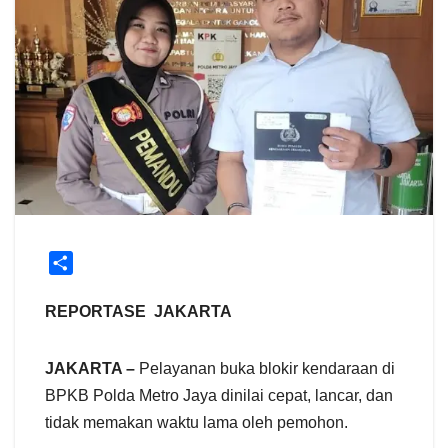
S
h
a
REPORTASE JAKARTA
r
e
JAKARTA –
Pelayanan buka blokir kendaraan di
BPKB Polda Metro Jaya dinilai cepat, lancar, dan
tidak memakan waktu lama oleh pemohon.