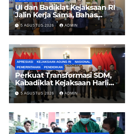
UI dan Badiklat Kejaksaan RI
Jalin Kerja Sama, Bahas
Pembentukan Pusat Studi
5 AGUSTUS 2026
ADMIN
Kajian Kejaksaan
APRESIASI
KEJAKSAAN AGUNG RI
NASIONAL
PEMERINTAHAN
PENDIDIKAN
Perkuat Transformasi SDM,
Kabadiklat Kejaksaan Harli
Siregar Jalin Sinergi dengan
5 AGUSTUS 2026
ADMIN
LAN RI