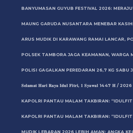
BANYUMASAN GUYUB FESTIVAL 2026: MERAJU
MAUNG GARUDA NUSANTARA MENEBAR KASIH: 
ARUS MUDIK DI KARAWANG RAMAI LANCAR, P
POLSEK TAMBORA JAGA KEAMANAN, WARGA M
POLISI GAGALKAN PEREDARAN 26,7 KG SABU
𝐒𝐞𝐥𝐚𝐦𝐚𝐭 𝐇𝐚𝐫𝐢 𝐑𝐚𝐲𝐚 𝐈𝐝𝐮𝐥 𝐅𝐢𝐭𝐫𝐢, 𝟏 𝐒𝐲𝐚𝐰𝐚𝐥 1447 𝐇 / 202
KAPOLRI PANTAU MALAM TAKBIRAN: “IDULFIT
KAPOLRI PANTAU MALAM TAKBIRAN: “IDULFIT
MUDIK LEBARAN 2026 LEBIH AMAN: ANGKA K