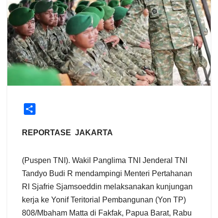
S
h
a
REPORTASE JAKARTA
r
e
(Puspen TNI). Wakil Panglima TNI Jenderal TNI
Tandyo Budi R mendampingi Menteri Pertahanan
RI Sjafrie Sjamsoeddin melaksanakan kunjungan
kerja ke Yonif Teritorial Pembangunan (Yon TP)
808/Mbaham Matta di Fakfak, Papua Barat, Rabu