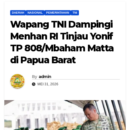
DAERAH
NASIONAL
PEMERINTAHAN
TNI
Wapang TNI Dampingi
Menhan RI Tinjau Yonif
TP 808/Mbaham Matta
di Papua Barat
By
admin
MEI 31, 2026