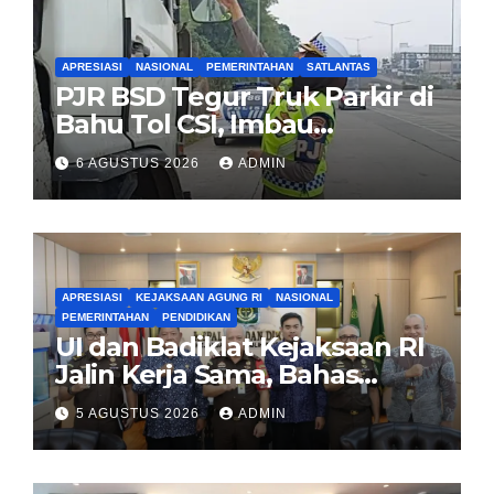
APRESIASI
NASIONAL
PEMERINTAHAN
SATLANTAS
PJR BSD Tegur Truk Parkir di
Bahu Tol CSI, Imbau
Pengendara Tertib
6 AGUSTUS 2026
ADMIN
APRESIASI
KEJAKSAAN AGUNG RI
NASIONAL
PEMERINTAHAN
PENDIDIKAN
UI dan Badiklat Kejaksaan RI
Jalin Kerja Sama, Bahas
Pembentukan Pusat Studi
5 AGUSTUS 2026
ADMIN
Kajian Kejaksaan