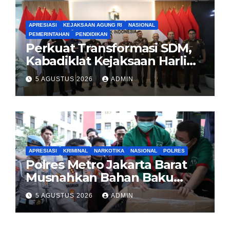
APRESIASI
KEJAKSAAN AGUNG RI
NASIONAL
PEMERINTAHAN
PENDIDIKAN
Perkuat Transformasi SDM,
Kabadiklat Kejaksaan Harli
Siregar Jalin Sinergi dengan
5 AGUSTUS 2026
ADMIN
LAN RI
APRESIASI
KRIMINAL
NARKOTIKA
NASIONAL
POLRES
Polres Metro Jakarta Barat
Musnahkan Bahan Baku
Narkotika 1,1 Ton
5 AGUSTUS 2026
ADMIN
Carisoprodol, Selamatkan 3,5
Juta Jiwa