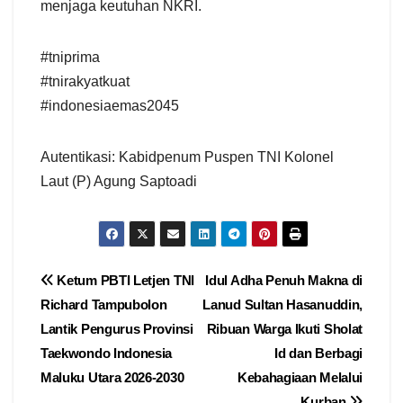
menjaga keutuhan NKRI.
#tniprima
#tnirakyatkuat
#indonesiaemas2045
Autentikasi: Kabidpenum Puspen TNI Kolonel
Laut (P) Agung Saptoadi
Navigasi
Ketum PBTI Letjen TNI
Idul Adha Penuh Makna di
Richard Tampubolon
Lanud Sultan Hasanuddin,
pos
Lantik Pengurus Provinsi
Ribuan Warga Ikuti Sholat
Taekwondo Indonesia
Id dan Berbagi
Maluku Utara 2026-2030
Kebahagiaan Melalui
Kurban