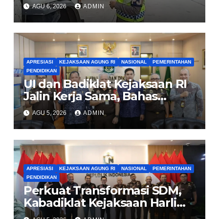
Pengendara Tertib
AGU 6, 2026
ADMIN
APRESIASI
KEJAKSAAN AGUNG RI
NASIONAL
PEMERINTAHAN
PENDIDIKAN
UI dan Badiklat Kejaksaan RI
Jalin Kerja Sama, Bahas
Pembentukan Pusat Studi
AGU 5, 2026
ADMIN
Kajian Kejaksaan
APRESIASI
KEJAKSAAN AGUNG RI
NASIONAL
PEMERINTAHAN
PENDIDIKAN
Perkuat Transformasi SDM,
Kabadiklat Kejaksaan Harli
Siregar Jalin Sinergi dengan