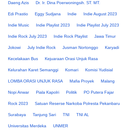
Daeng Azis
Dr. Ir. Dina Poerwoningsih. ST. MT.
Edi Prastio
Eggy Sudjana
Indie
Indie August 2023
Indie Music
Indie Playlist 2023
Indie Playlist July 2023
Indie Rock July 2023
Indie Rock Playlist
Jawa Timur
Jokowi
July Indie Rock
Jusman Nortonggo
Karyadi
Kecelakaan Bus
Kejuaraan Orasi Unjuk Rasa
Kelurahan Karet Semanggi
Komari
Komisi Yudisial
LOMBA ORASI UNJUK RASA
Mafia Proyek
Malang
Nopi Anwar
Piala Kapolri
Politik
PO Putera Fajar
Rock 2023
Satuan Reserse Narkoba Polresta Pekanbaru
Surabaya
Tanjung Sari
TNI
TNI AL
Universitas Merdeka
UNMER